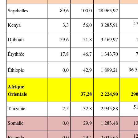
Seychelles
89,6
100,0
28 963,92
47
Kenya
3,3
56,0
3 285,91
Djibouti
59,6
51,8
3 469,97
Érythrée
17,8
46,7
1 343,70
96 5
Éthiopie
0,0
42,9
1 899,21
Afrique
Orientale
37,28
2 224,90
290
51
Tanzanie
2,5
32,8
2 945,88
Somalie
0,0
29,9
1 283,48
13
12
Rwanda
0,0
29,4
2 035,65