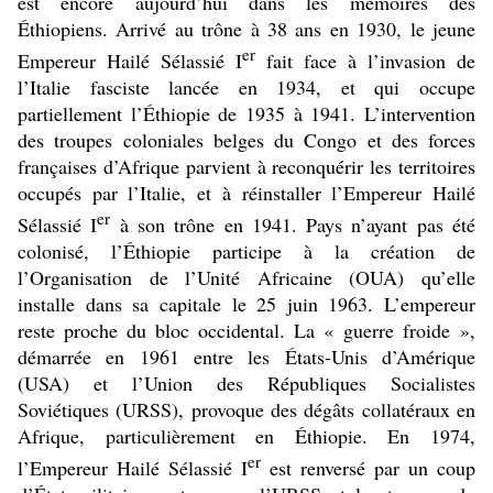
est encore aujourd’hui dans les mémoires des
Éthiopiens. Arrivé au trône à 38 ans en 1930, le jeune
er
Empereur Hailé Sélassié I
fait face à l’invasion de
l’Italie fasciste lancée en 1934, et qui occupe
partiellement l’Éthiopie de 1935 à 1941. L’intervention
des troupes coloniales belges du Congo et des forces
françaises d’Afrique parvient à reconquérir les territoires
occupés par l’Italie, et à réinstaller l’Empereur Hailé
er
Sélassié I
à son trône en 1941. Pays n’ayant pas été
colonisé, l’Éthiopie participe à la création de
l’Organisation de l’Unité Africaine (OUA) qu’elle
installe dans sa capitale le 25 juin 1963. L’empereur
reste proche du bloc occidental. La « guerre froide »,
démarrée en 1961 entre les États-Unis d’Amérique
(USA) et l’Union des Républiques Socialistes
Soviétiques (URSS), provoque des dégâts collatéraux en
Afrique, particulièrement en Éthiopie. En 1974,
er
l’Empereur Hailé Sélassié I
est renversé par un coup