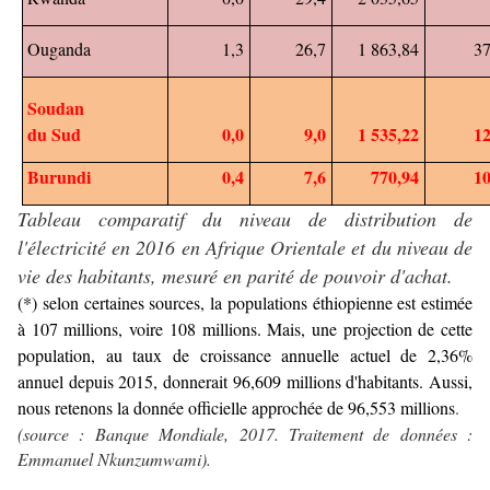
Ouganda
1,3
26,7
1 863,84
37
Soudan
du Sud
0,0
9,0
1 535,22
12
Burundi
0,4
7,6
770,94
10
Tableau comparatif du niveau de distribution de
l'électricité en 2016 en Afrique Orientale et du niveau de
vie des habitants, mesuré en parité de pouvoir d'achat.
(*) selon certaines sources, la populations éthiopienne est estimée
à 107 millions, voire 108 millions. Mais, une projection de cette
population, au taux de croissance annuelle actuel de 2,36%
annuel depuis 2015, donnerait 96,609 millions d'habitants. Aussi,
nous retenons la donnée officielle approchée de 96,553 millions
.
(source : Banque Mondiale, 2017. Traitement de données :
Emmanuel Nkunzumwami).