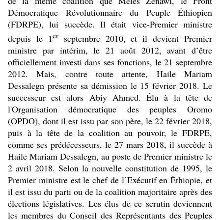
de la même coalition que Meles Zenawi, le Front
Démocratique Révolutionnaire du Peuple Éthiopien
(FDRPE), lui succède. Il était vice-Premier ministre
er
depuis le
1
septembre 2010, et il devient Premier
ministre par intérim, le 21
août 2012, avant d’être
officiellement investi dans ses fonctions, le 21 septembre
2012. Mais, contre toute attente, Haile Mariam
Dessalegn présente sa démission le 15 février 2018. Le
successeur est alors Abiy Ahmed. Élu à la tête de
l'Organisation démocratique des peuples Oromo
(OPDO), dont il est issu par son père, le
22 février 2018,
puis à la tête de la coalition au pouvoir, le FDRPE,
comme ses prédécesseurs, le
27 mars 2018, il succède à
Haile Mariam Dessalegn, au poste de Premier ministre le
2 avril 2018. Selon la nouvelle constitution de 1995, le
Premier ministre est le chef de l’Exécutif en Éthiopie, et
il est issu du parti ou de la coalition majoritaire après des
élections législatives. Les élus de ce scrutin deviennent
les membres du Conseil des Représentants des Peuples