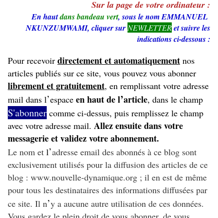
Sur la page de votre ordinateur :
En haut
dans bandeau vert
, sous le nom EMMANUEL
NKUNZUMWAMI, cliquer sur
NEWLETTER
et suivre les
indications ci-dessous :
directement et automatiquement
Pour recevoir
nos
articles publiés sur ce site, vous pouvez vous abonner
librement et gratuitement
, en remplissant votre adresse
’
’
en haut de l
article
mail dans l
espace
, dans le champ
S'abonner
comme ci-dessus, puis remplissez le champ
Allez ensuite dans votre
avec votre adresse mail.
messagerie et validez votre abonnement.
’
Le nom et
l
adresse email des abonnés à ce blog sont
exclusivement utilisés pour la diffusion des articles de ce
blog : www.nouvelle-dynamique.org ; il en est de même
pour tous les destinataires des informations diffusées par
’
ce site. Il n
y a aucune autre utilisation de ces données.
Vous gardez le plein droit de vous abonner, de vous