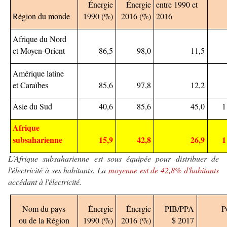
Énergie
Énergie
entre 1990 et
Région du monde
1990 (%)
2016 (%)
2016
Afrique du Nord
et Moyen-Orient
86,5
98,0
11,5
Amérique latine
et Caraïbes
85,6
97,8
12,2
Asie du Sud
40,6
85,6
45,0
1
Afrique
subsaharienne
15,9
42,8
26,9
1
L'Afrique subsaharienne est sous équipée pour distribuer de
l'électricité à ses habitants. La
moyenne est de 42,8% d'habitants
accédant à l'électricité.
Nom du pays
Énergie
Énergie
PIB/PPA
P
ou de la Région
1990 (%)
2016 (%)
$ 2017