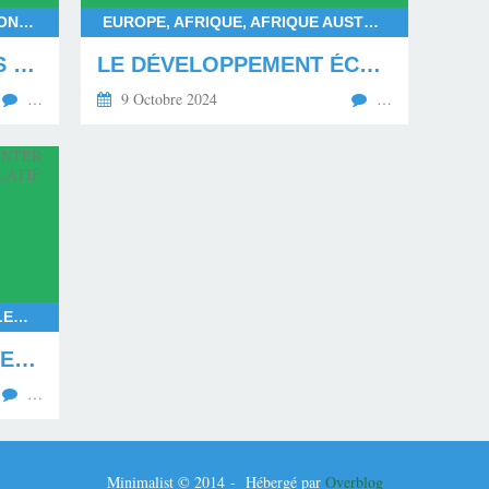
FRANÇOIS BAYROU, DEUIL NATIONAL POUR MAYOTTE, DÉPARTEMENT DE MAYOTTE, LES MAHORAIS
EUROPE, AFRIQUE, AFRIQUE AUSTRALE, AFRIQUE CENTRALE, AFRIQUE SUBSAHARIENNE, AFRIQUE OCCIDENTALE, AFRIQUE ORIENTALE, AFRIQUE DU NORD, AMÉRIQUE DU NORD, AMÉRIQUE DU SUD
LE MÉPRIS ENVERS LES MAHORAIS EN DEUIL
LE DÉVELOPPEMENT ÉCONOMIQUE ET SOCIAL PAR L'ÉDUCATION DE LA JEUNESSE
…
9 Octobre 2024
…
RASSEMBLEMENT NATIONAL, ELECTIONS EUROPÉENNES 2024, ELECTIONS LÉGISLATIVES ANTICIPÉES EN 2024, LE NOUVEAU FRONT POPULAIRE FACE AU RASSEMBLEMENT NATIONAL, EXPÉRIMENTATION DE LA COALITION POLITIQUE EN FRANCE, COALITION RAISONNABLE, GOUVERNEMENT ISSU DE LA COALITION RAISONNABLE
LA FRANCE VA DEVOIR EXPÉRIMENTER UNE COALITION DU POUVOIR LÉGISLATIF EN 2024
…
Minimalist © 2014 - Hébergé par
Overblog