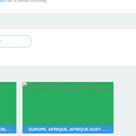
ami
sur le portail Overblog
e
FRANÇOIS BAYROU, DEUIL NATIONAL POUR MAYOTTE, DÉPARTEMENT DE MAYOTTE, LES MAHORAIS
EUROPE, AFRIQUE, AFRIQUE AUSTRALE, AFRIQUE CENTRALE, AFRIQUE SUBSAHARIENNE, AFRIQUE OCCIDENTALE, AFRIQUE ORIENTALE, AFRIQUE DU NORD, AMÉRIQUE DU NORD, AMÉRIQUE DU SUD