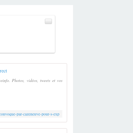
rect
einfo. Photos, vidéos, tweets et vos
-convoque-par-cazeneuve-pour-s-exp