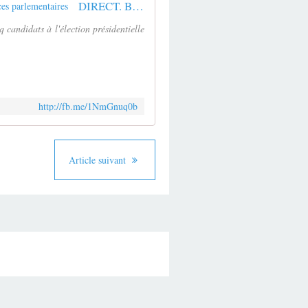
DIRECT. Bruno Le Roux convoqué par Cazeneuve pour s'expliquer sur l'emploi de ses filles comme collaboratrices parlementaires
 candidats à l'élection présidentielle
http://fb.me/1NmGnuq0b
Article suivant