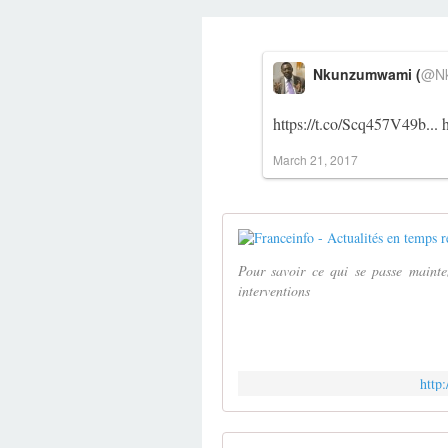
Nkunzumwami (
@Nk
https://t.co/Scq457V49b
...
March 21, 2017
Pour savoir ce qui se passe mainten
interventions
http