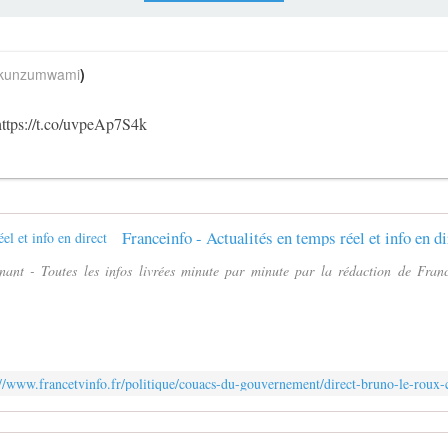
unzumwami
)
https://t.co/uvpeAp7S4k
Franceinfo - Actualités en temps réel et info en di
ant - Toutes les infos livrées minute par minute par la rédaction de Franc
://www.francetvinfo.fr/politique/couacs-du-gouvernement/direct-bruno-le-roux