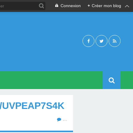
Connexion
+
Créer mon blog
CO/UVPEAP7S4K
…