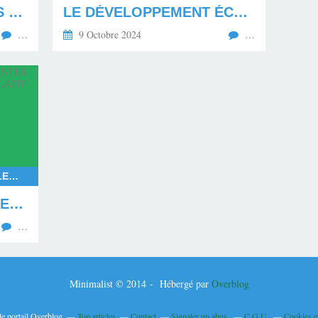
LE MÉPRIS ENVERS LES MAHORAIS EN DEUIL
LE DÉVELOPPEMENT ÉCONOMIQUE ET SOCIAL PAR L'ÉDUCATION DE LA JEUNESSE
…
9 Octobre 2024
…
RASSEMBLEMENT NATIONAL, ELECTIONS EUROPÉENNES 2024, ELECTIONS LÉGISLATIVES ANTICIPÉES EN 2024, LE NOUVEAU FRONT POPULAIRE FACE AU RASSEMBLEMENT NATIONAL, EXPÉRIMENTATION DE LA COALITION POLITIQUE EN FRANCE, COALITION RAISONNABLE, GOUVERNEMENT ISSU DE LA COALITION RAISONNABLE
LA FRANCE VA DEVOIR EXPÉRIMENTER UNE COALITION DU POUVOIR LÉGISLATIF EN 2024
…
Minimalist © 2014 - Hébergé par
Overblog
le portail Overblog
Top articles
Contact
Signaler un abus
C.G.U.
Cookies e