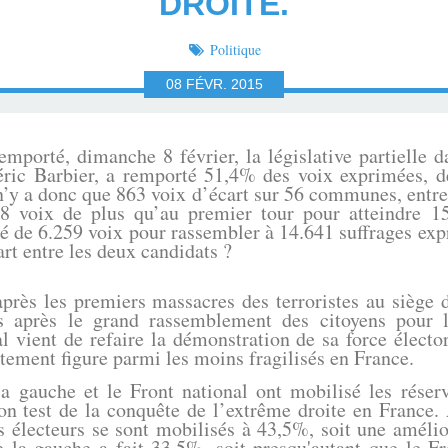
DROITE.
Politique
08
FÉVR.
2015
orté, dimanche 8 février, la législative partielle d
ric Barbier, a remporté 51,4% des voix exprimées, de
’y a donc que 863 voix d’écart sur 56 communes, entre
88 voix de plus qu’au premier tour pour atteindre 1
été de 6.259 voix pour rassembler à 14.641 suffrages e
cart entre les deux candidats ?
les premiers massacres des terroristes au siège d
 après le grand rassemblement des citoyens pour l’
al vient de refaire la démonstration de sa force élect
tement figure parmi les moins fragilisés en France.
a gauche et le Front national ont mobilisé les réserv
ion test de la conquête de l’extrême droite en France.
s électeurs se sont mobilisés à 43,5%, soit une améli
e la gauche a fait 33,5%, soit presqu'autant que le Fr