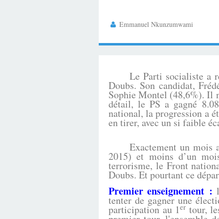
Emmanuel Nkunzumwami
Le Parti socialiste a remp
Doubs. Son candidat, Frédé
Sophie Montel (48,6%). Il n
détail, le PS a gagné 8.0
national, la progression a 
en tirer, avec un si faible é
Exactement un mois après 
2015) et moins d’un mois
terrorisme, le Front nation
Doubs. Et pourtant ce dépar
Premier enseignement :
l
tenter de gagner une élect
er
participation au 1
tour, le
premier tour, l'ensemble d