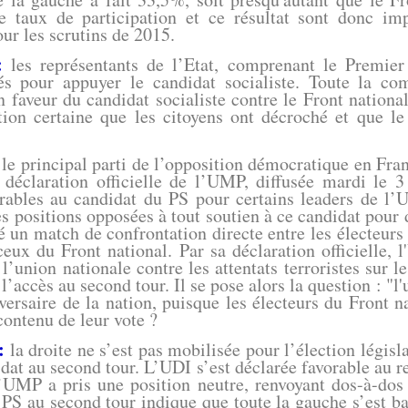
 ce taux de participation et ce résultat sont donc im
r les scrutins de 2015.
:
les représentants de l’Etat, comprenant le Premier 
cés pour appuyer le candidat socialiste. Toute la com
 faveur du candidat socialiste contre le Front national.
ion certaine que les citoyens ont décroché et que le f
le principal parti de l’opposition démocratique en Fran
a déclaration officielle de l’UMP, diffusée mardi le 3
orables au candidat du PS pour certains leaders de l
es positions opposées à tout soutien à ce candidat pour 
sé un match de confrontation directe entre les électeur
ceux du Front national. Par sa déclaration officielle,
l’union nationale contre les attentats terroristes sur l
l’accès au second tour. Il se pose alors la question : "l'
versaire de la nation, puisque les électeurs du Front na
contenu de leur vote ?
:
la droite ne s’est pas mobilisée pour l’élection législ
idat au second tour. L’UDI s’est déclarée favorable au re
’UMP a pris une position neutre, renvoyant dos-à-dos
 PS au second tour indique que toute la gauche s’est ba