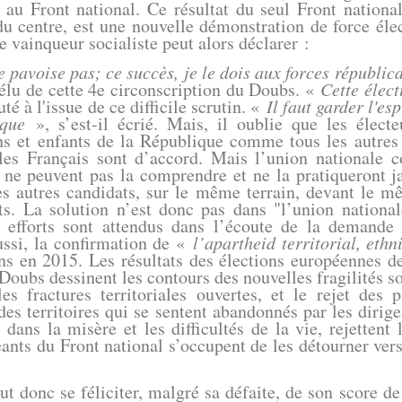
 Front national. Ce résultat du seul Front national,
du centre, est une nouvelle démonstration de force éle
e vainqueur socialiste peut alors déclarer :
e pavoise pas; ce succès, je le dois aux forces républic
 élu de cette 4e circonscription du Doubs. «
Cette élect
uté à l'issue de ce difficile scrutin. «
Il faut garder l'es
ique
», s’est-il écrié. Mais, il oublie que les élect
ns et enfants de la République comme tous les autres 
 les Français sont d’accord. Mais l’union nationale co
l ne peuvent pas la comprendre et ne la pratiqueront 
es autres candidats, sur le même terrain, devant le mê
. La solution n’est donc pas dans "l’union national
s efforts sont attendus dans l’écoute de la demande
ussi, la confirmation de «
l’apartheid territorial, ethn
ns en 2015. Les résultats des élections européennes d
 Doubs dessinent les contours des nouvelles fragilités so
es fractures territoriales ouvertes, et le rejet des
des territoires qui se sentent abandonnés par les dirige
 dans la misère et les difficultés de la vie, rejettent
geants du Front national s’occupent de les détourner ve
onc se féliciter, malgré sa défaite, de son score de