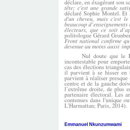
déclare, en éxagérant son s
tête; c'est une grande sat
déclaré Sophie Montel. Et
d'un cheveu, mais c'est l
beaucoup d’enseignements tr
électeurs, que ce soit d’a
politologue Gérard Grunbe
Front national confirme qu'
devenue au moins aussi imp
Nul doute que le Front n
incontestable pour emporte
cas des élections triangula
il parvient à se hisser en
parvient à réaliser presque 
centre et de la gauche doiv
l’extrême droite, de plus 
partenaire électoral. Les
contenues dans l'unique ouv
L'Harmattan; Paris, 2014).
Emmanuel Nkunzumwami