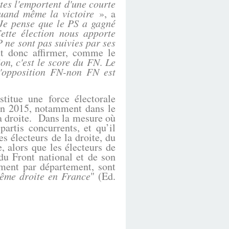
tes l'emportent d'une courte
quand même la victoire
», a
Je pense que le PS a gagné
ette élection nous apporte
 ne sont pas suivies par ses
t donc affirmer, comme le
ion, c'est le score du FN
.
Le
l'opposition FN-non FN est
itue une force électorale
 en 2015, notamment dans le
la droite. Dans la mesure où
artis concurrents, et qu’il
es électeurs de la droite, du
, alors que les électeurs de
du Front national et de son
ment par département, sont
rême droite en France
" (Ed.