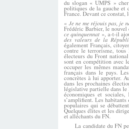
du slogan « UMPS » cher au
politiques de la gauche et 
France. Devant ce constat, l
«
Je ne me réjouis pas, je n
Frédéric Barbier, le nouvel
ce quinquennat
», a-t-il ajo
des valeurs de la Républ
également Français, citoye
contre le terrorisme, tous
électeurs du Front nationa
sont en compétition avec l
occuper les mêmes mandats
français dans le pays. Le
concrètes à lui apporter. A
dans les prochaines électio
législative partielle dans le
économiques et sociales, l
s’amplifient. Les habitants 
populaires qui se débattent
Quelques élites et les diri
et alléchants du FN.
La candidate du FN peut d