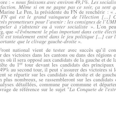
core : «
nous finissons avec environ 49,1%. Les socialis
isfaction. Même si on ne gagne pas ce soir, ça sent 
 Marine Le Pen, la présidente du FN de renchérir : «
e FN qui est le grand vainqueur de l'élection […] C
ès prometteurs pour l’avenir : les consignes de l’UMP
ppeler à s'abstenir ou à voter socialiste
».
L'on peu
rg, que
«
l'événement le plus important dans cette élect
il est totalement entré dans le jeu politique [...]
car 
ortante que le clivage gauche-droite
»
.
ational vient de tester avec succès qu’il const
r des victoires dans les cantons ou dans des régions
ires où il sera opposé aux candidats de la gauche et de 
er
 tête du 1
tour devant les candidats des principaux p
49% au second tour, il peut s’assurer des victoires si l
ent se répartir sur les candidats de droite et de gauche
en plus nombreux, se rassembleront sur les candidats 
 analyses détaillées, commune par commune et départe
rage de référence sur le sujet "
La Conquete de l'ext