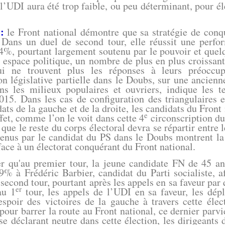
l’UDI aura été trop faible, ou peu déterminant, pour él
:
le Front national démontre que sa stratégie de conqu
. Dans un duel de second tour, elle réussit une perf
,4%, pourtant largement soutenu par le pouvoir et quelq
 espace politique, un nombre de plus en plus croissant 
ui ne trouvent plus les réponses à leurs préoccup
n législative partielle dans le Doubs, sur une ancienne
ns les milieux populaires et ouvriers, indique les t
15. Dans les cas de configuration des triangulaires e
ats de la gauche et de la droite, les candidats du Front
e
et, comme l’on le voit dans cette 4
circonscription du
s que le reste du corps électoral devra se répartir entre 
enus par le candidat du PS dans le Doubs montrent la f
 face à un électorat conquérant du Front national.
u'au premier tour, la jeune candidate FN de 45 ans, 
% à Frédéric Barbier, candidat du Parti socialiste, af
econd tour, pourtant après les appels en sa faveur par q
er
au 1
tour, les appels de l’UDI en sa faveur, les dép
espoir des victoires de la gauche à travers cette élect
pour barrer la route au Front national, ce dernier parv
se déclarant neutre dans cette élection, les dirigeants 