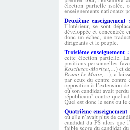
élection partielle isolée,
enseignements nationaux pou
Deuxième enseignement 
l’Intérieur, se sont dépla
développée et concentrée en
donc un échec, une traduct
dirigeants et le peuple.
Troisième enseignement :
cette élection partielle. L
positions personnelles fav
Kosciusco-Morizet,…
) et d
Bruno Le Maire,…
), a lais
par ceux du centre contre 
opposition à l’extension de 
où son candidat avait perdu 
républicain" contre quel ad
Quel est donc le sens ou le 
Quatrième enseignement 
où elle n’avait plus de cand
candidat du PS alors que l
faible score du candidat du