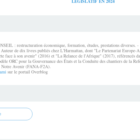
LÉGISLATIF EN 2024
IL : restructuration économique, formation, études, prestations diverses. - É
 Auteur de dix livres publiés chez L'Harmattan, dont "Le Partenariat Europe-A
te face à son avenir" (2016) et "La Relance de l'Afrique" (2017), référencés dan
dèle ORC pour la Gouvernance des États et la Conduite des chantiers de la Re
que Notre Avenir (FANA-F2A).
ami
sur le portail Overblog
e