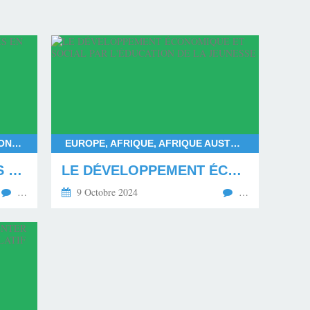
FRANÇOIS BAYROU, DEUIL NATIONAL POUR MAYOTTE, DÉPARTEMENT DE MAYOTTE, LES MAHORAIS
EUROPE, AFRIQUE, AFRIQUE AUSTRALE, AFRIQUE CENTRALE, AFRIQUE SUBSAHARIENNE, AFRIQUE OCCIDENTALE, AFRIQUE ORIENTALE, AFRIQUE DU NORD, AMÉRIQUE DU NORD, AMÉRIQUE DU SUD
LE MÉPRIS ENVERS LES MAHORAIS EN DEUIL
LE DÉVELOPPEMENT ÉCONOMIQUE ET SOCIAL PAR L'ÉDUCATION DE LA JEUNESSE
…
9 Octobre 2024
…