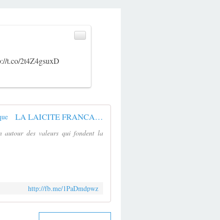
p://t.co/2t4Z4gsuxD
LA LAICITE FRANCAISE MISE A L'EPREUVE PAR LES ISLAMISTES RADICAUX ! - Nouvelle Dynamique
 autour des valeurs qui fondent la
http://fb.me/1PaDmdpwz