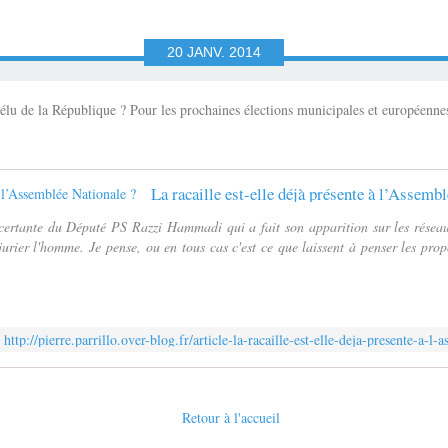
20
JANV.
2014
lu de la République ? Pour les prochaines élections municipales et européennes, 
La racaille est-elle déjà présente à l’Assemb
certante du Député PS Razzi Hammadi qui a fait son apparition sur les résea
urier l'homme. Je pense, ou en tous cas c'est ce que laissent à penser les pro
http://pierre.parrillo.over-blog.fr/article-la-racaille-est-elle-deja-presente-a
Retour à l'accueil