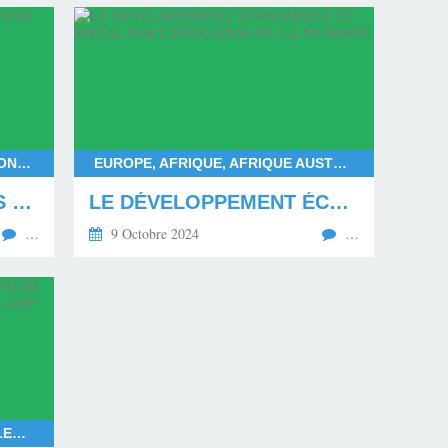
FRANÇOIS BAYROU, DEUIL NATIONAL POUR MAYOTTE, DÉPARTEMENT DE MAYOTTE, LES MAHORAIS
EUROPE, AFRIQUE, AFRIQUE AUSTRALE, AFRIQUE CENTRALE, AFRIQUE SUBSAHARIENNE, AFRIQUE OCCIDENTALE, AFRIQUE ORIENTALE, AFRIQUE DU NORD, AMÉRIQUE DU NORD, AMÉRIQUE DU SUD
LE MÉPRIS ENVERS LES MAHORAIS EN DEUIL
LE DÉVELOPPEMENT ÉCONOMIQUE ET SOCIAL PAR L'ÉDUCATION DE LA JEUNESSE
…
9 Octobre 2024
…
RASSEMBLEMENT NATIONAL, ELECTIONS EUROPÉENNES 2024, ELECTIONS LÉGISLATIVES ANTICIPÉES EN 2024, LE NOUVEAU FRONT POPULAIRE FACE AU RASSEMBLEMENT NATIONAL, EXPÉRIMENTATION DE LA COALITION POLITIQUE EN FRANCE, COALITION RAISONNABLE, GOUVERNEMENT ISSU DE LA COALITION RAISONNABLE