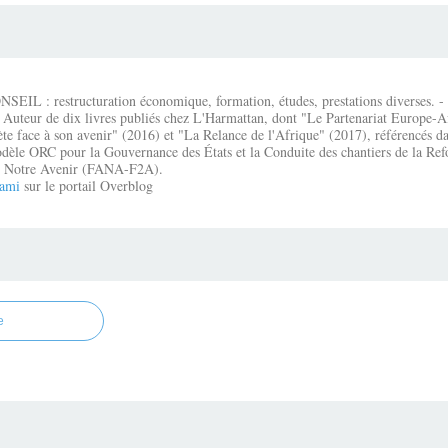
IL : restructuration économique, formation, études, prestations diverses. - É
 Auteur de dix livres publiés chez L'Harmattan, dont "Le Partenariat Europe-A
te face à son avenir" (2016) et "La Relance de l'Afrique" (2017), référencés dan
dèle ORC pour la Gouvernance des États et la Conduite des chantiers de la Re
que Notre Avenir (FANA-F2A).
ami
sur le portail Overblog
e