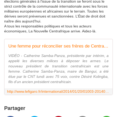
élections générales à l'issue de la transition se feront sous le
strict contrôle de la communauté internationale avec les forces
militaires européennes et africaines sur le terrain. Toutes les
dérives seront prévenues et sanctionnées. L’État de droit doit
naître dès aujourd'hui.
A tous les responsables politiques et tous les acteurs
économiques, La Nouvelle Centrafrique arrive. Aidez-là.
Une femme pour réconcilier ses frères de Centrafrique
VIDÉO - Catherine Samba-Panza, présidente par intérim, a
appelé les diverses milices à déposer les armes. Le
nouveau président de transition centrafricain est une
femme. Catherine Samba-Panza, maire de Bangui, a été
élue par le CNT lundi avec 75 voix, contre Désiré Kolingba,
fils d'un ancien président centrafricain.
http://www.lefigaro.fr/international/2014/01/20/01003-20140120ARTFIG00625-une-femme-pour-reconcilier-ses-freres-de-centrafrique.php
Partager