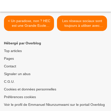
< Un paradoxe, non ? HEC
Les réseaux sociaux sont
est une Grande Ecole
toujours à utiliser avec
française qui rivalise avec
beaucoup de
ses homologues
discernement... L'internet a
américaines de...
la mémoire... >
Hébergé par Overblog
Top articles
Pages
Contact
Signaler un abus
C.G.U.
Cookies et données personnelles
Préférences cookies
Voir le profil de Emmanuel Nkunzumwami sur le portail Overblog