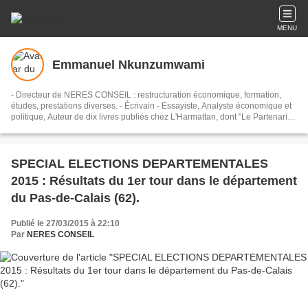
MENU
Emmanuel Nkunzumwami
- Directeur de NERES CONSEIL : restructuration économique, formation,
études, prestations diverses. - Écrivain - Essayiste, Analyste économique et
politique, Auteur de dix livres publiés chez L'Harmattan, dont "Le Partenariat
Europe-Afrique dans la mondialisation" (2013),"La France inquiète face à
son avenir" (2016) et "La Relance de l'Afrique" (2017), référencés dans les
grandes universités et les Grandes Écoles. - Créateur du Modèle ORC pour
la Gouvernance des États et la Conduite des chantiers de la Refondation
SPECIAL ELECTIONS DEPARTEMENTALES
Économique et Sociale de l'Afrique. - Président de Future Afrique Notre
2015 : Résultats du 1er tour dans le département
Avenir (FANA-F2A), Organisation ayant vocation de soutenir et accompagner
les jeunes entrepreneurs en Afrique.
du Pas-de-Calais (62).
Publié le 27/03/2015 à 22:10
Par
NERES CONSEIL