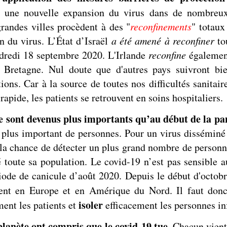
une nouvelle expansion du virus dans de nombreux 
randes villes procèdent à des "
reconfinements
" totaux
n du virus. L’État d’Israël
a été amené à reconfiner
to
ndredi 18 septembre 2020. L'Irlande
reconfine
également
Bretagne. Nul doute que d'autres pays suivront bie
ns. Car à la source de toutes nos difficultés sanitaires
rapide, les patients se retrouvent en soins hospitaliers.
e sont devenus plus importants qu’au début de la p
plus important de personnes. Pour un virus disséminé 
n la chance de détecter un plus grand nombre de person
 toute sa population. Le covid-19 n’est pas sensible a
riode de canicule d’août 2020. Depuis le début d'octobr
ment en Europe et en Amérique du Nord. Il faut do
isoler
ent les patients et
efficacement les personnes in
planète ont compris que le covid-19 tue
. Chacun vient