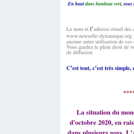
En haut
dans bandeau vert
, sou
’
Le nom et
l
adresse email des a
www.nouvelle-dynamique.org ; il
aucune autre utilisation de ces
Vous gardez le plein droit de 
de diffusion.
’
’
C
est tout, c
est très simple, 
***
La situation du mond
d'octobre 2020, en rais
dans plusieurs pays. L'