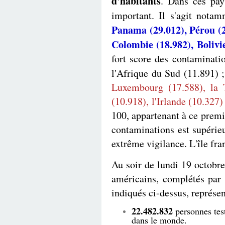
d'habitants
. Dans ces pay
important. Il s'agit nota
Panama (29.012), Pérou (26
Colombie (18.982), Bolivi
fort score des contaminatio
l'Afrique du Sud (11.891) 
Luxembourg
(17.588),
la 
(10.918), l'Irlande (10.327
100, appartenant à ce premi
contaminations est supérie
extrême vigilance. L'île fra
Au soir de lundi 19 octobr
américains, complétés par I
indiqués ci-dessus, représen
22.482.832
personnes test
dans le monde.