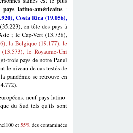
rsonnes saines est le plus
pays latino-américains
es
:
.920), Costa Rica (19.056),
 (35.223), en tête des pays à
Asie ; le Cap-Vert (13.738),
6), la Belgique (19.177), le
e (13.573), le Royaume-Uni
gt-trois pays de notre Panel
t le niveau de cas testés de
 la pandémie se retrouve en
14.772).
 européens, neuf pays latino-
ique du Sud tels qu'ils sont
nel100 et
55%
des contaminées