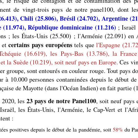
s, le risque de contagion et de contamination des pe
mment de vingt-trois pays de notre panel100, dont l
.413), Chili (25.806), Brésil (24.702), Argentine (21
e (11.974), République dominicaine (11.216)
; Israël
ns ; les États-Unis (25.500) ; l'Arménie (22.091) en 
certains pays européens
; et
tels que
l'Espagne (21.72
Tchéquie (16.619), les Pays-Bas (13.786), la Franc
) et la Suède (10.219), soit neuf pays en Europe.
Ces vin
er groupe, sont entourés en couleur rouge. Tout pays don
ur à 10.000 personnes contaminées depuis le début de
nçaise de Mayotte (dans l'Océan Indien) en fait partie (
23 pays de notre Panel100
e 2020, les
, soit neuf pays
sraël, les États-Unis, l'Arménie, le Cap-Vert et l'Afr
tent :
ées positives depuis le début de la pandémie, soit
58%
du Pa