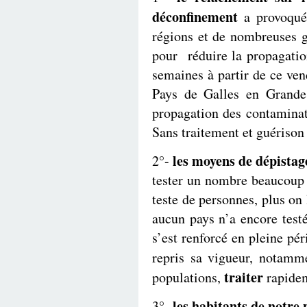
déconfinement
a provoqué 
régions et de nombreuses g
pour réduire la propagatio
semaines à partir de ce ve
Pays de Galles en Grande 
propagation des contaminatio
Sans traitement et guérison 
les moyens de dépistag
2°-
tester un nombre beaucoup 
teste de personnes, plus o
aucun pays n’a encore testé
s’est renforcé en pleine pé
repris sa vigueur, notam
traiter
populations,
rapidem
les habitants de notre 
3°-