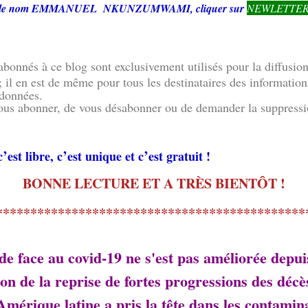
s le nom EMMANUEL NKUNZUMWAMI, cliquer sur
NEWLETTE
bonnés à ce blog sont exclusivement utilisés pour la diffusion 
 en est de même pour tous les destinataires des informations 
 données.
vous abonner, de vous désabonner ou de demander la suppressio
’
’
’
c
est libre, c
est unique et c
est gratuit !
BONNE LECTURE ET A TRÈS BIENTÔT !
*********************************************
e face au covid-19 ne s'est pas améliorée depui
on de la reprise de fortes progressions des déc
Amérique latine a pris la tête dans les contamina