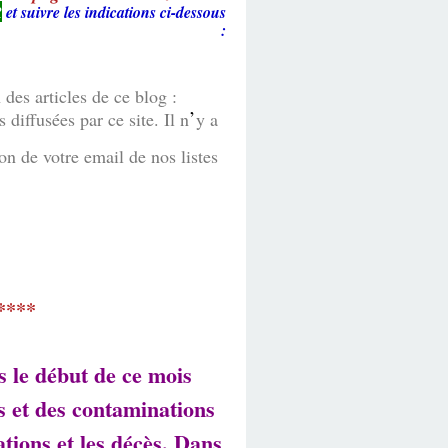
R
et suivre les indications ci-dessous
:
des articles de ce blog :
’
diffusées par ce site. Il n
y a
n de votre email de nos listes
****
s le début de ce mois
ès et des contaminations
tions et les décès. Dans