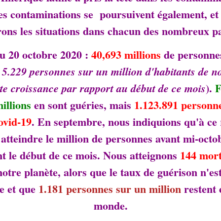
les contaminations se poursuivent également, e
ons les situations dans chacun des nombreux pay
u 20 octobre 2020 :
40,693 millions
de personnes
t 5.229 personnes sur un million d'habitants de not
).
F
te croissance par rapport au début de ce mois
illions
en sont guéries, mais
1.123.891 personne
ovid-19
. En septembre, nous indiquions qu'à
ce 
 atteindre le million de personnes avant mi-octob
ant le début de ce mois. Nous atteignons
144 mort
otre planète, alors que le taux de guérison n'e
e et que
1.181 personnes sur un million
restent 
monde.