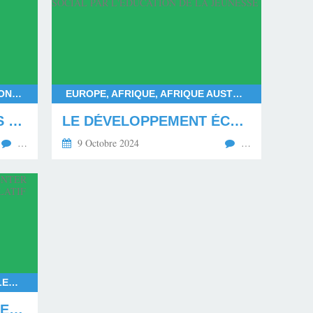
FRANÇOIS BAYROU, DEUIL NATIONAL POUR MAYOTTE, DÉPARTEMENT DE MAYOTTE, LES MAHORAIS
EUROPE, AFRIQUE, AFRIQUE AUSTRALE, AFRIQUE CENTRALE, AFRIQUE SUBSAHARIENNE, AFRIQUE OCCIDENTALE, AFRIQUE ORIENTALE, AFRIQUE DU NORD, AMÉRIQUE DU NORD, AMÉRIQUE DU SUD
LE MÉPRIS ENVERS LES MAHORAIS EN DEUIL
LE DÉVELOPPEMENT ÉCONOMIQUE ET SOCIAL PAR L'ÉDUCATION DE LA JEUNESSE
…
9 Octobre 2024
…
RASSEMBLEMENT NATIONAL, ELECTIONS EUROPÉENNES 2024, ELECTIONS LÉGISLATIVES ANTICIPÉES EN 2024, LE NOUVEAU FRONT POPULAIRE FACE AU RASSEMBLEMENT NATIONAL, EXPÉRIMENTATION DE LA COALITION POLITIQUE EN FRANCE, COALITION RAISONNABLE, GOUVERNEMENT ISSU DE LA COALITION RAISONNABLE
LA FRANCE VA DEVOIR EXPÉRIMENTER UNE COALITION DU POUVOIR LÉGISLATIF EN 2024