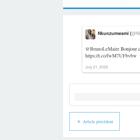
Nkunzumwami (
@Nk
@BrunoLeMaire
Bonjour c
https://t.co/fwM7UFbvbw
July 21, 2020
Article précédent