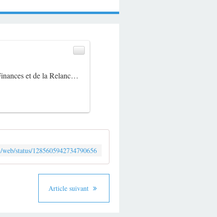
Finances et de la Relanc…
m/i/web/status/1285605942734790656
Article suivant