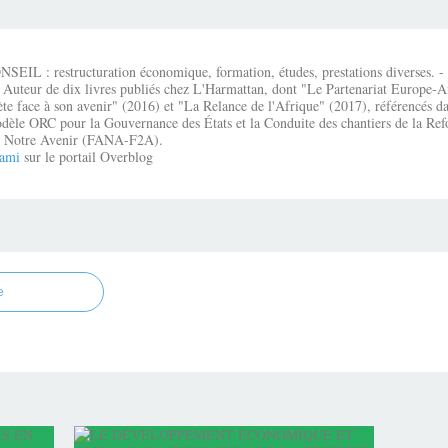
IL : restructuration économique, formation, études, prestations diverses. - É
 Auteur de dix livres publiés chez L'Harmattan, dont "Le Partenariat Europe-A
te face à son avenir" (2016) et "La Relance de l'Afrique" (2017), référencés dan
dèle ORC pour la Gouvernance des États et la Conduite des chantiers de la Re
que Notre Avenir (FANA-F2A).
ami
sur le portail Overblog
e