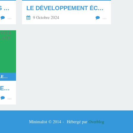
LE MÉPRIS ENVERS LES MAHORAIS EN DEUIL
LE DÉVELOPPEMENT ÉCONOMIQUE ET SOCIAL PAR L'ÉDUCATION DE LA JEUNESSE
…
9 Octobre 2024
…
RASSEMBLEMENT NATIONAL, ELECTIONS EUROPÉENNES 2024, ELECTIONS LÉGISLATIVES ANTICIPÉES EN 2024, LE NOUVEAU FRONT POPULAIRE FACE AU RASSEMBLEMENT NATIONAL, EXPÉRIMENTATION DE LA COALITION POLITIQUE EN FRANCE, COALITION RAISONNABLE, GOUVERNEMENT ISSU DE LA COALITION RAISONNABLE
LA FRANCE VA DEVOIR EXPÉRIMENTER UNE COALITION DU POUVOIR LÉGISLATIF EN 2024
…
Minimalist © 2014 - Hébergé par
Overblog