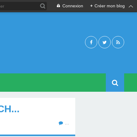
Connexion
+
Créer mon blog
H...
…