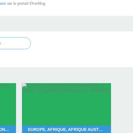
ami
sur le portail Overblog
e
FRANÇOIS BAYROU, DEUIL NATIONAL POUR MAYOTTE, DÉPARTEMENT DE MAYOTTE, LES MAHORAIS
EUROPE, AFRIQUE, AFRIQUE AUSTRALE, AFRIQUE CENTRALE, AFRIQUE SUBSAHARIENNE, AFRIQUE OCCIDENTALE, AFRIQUE ORIENTALE, AFRIQUE DU NORD, AMÉRIQUE DU NORD, AMÉRIQUE DU SUD