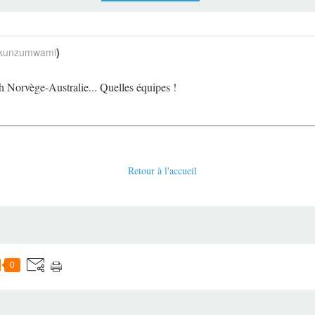
unzumwami
)
h Norvège-Australie... Quelles équipes !
Retour à l'accueil
0