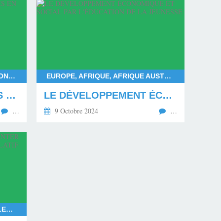
FRANÇOIS BAYROU, DEUIL NATIONAL POUR MAYOTTE, DÉPARTEMENT DE MAYOTTE, LES MAHORAIS
EUROPE, AFRIQUE, AFRIQUE AUSTRALE, AFRIQUE CENTRALE, AFRIQUE SUBSAHARIENNE, AFRIQUE OCCIDENTALE, AFRIQUE ORIENTALE, AFRIQUE DU NORD, AMÉRIQUE DU NORD, AMÉRIQUE DU SUD
LE MÉPRIS ENVERS LES MAHORAIS EN DEUIL
LE DÉVELOPPEMENT ÉCONOMIQUE ET SOCIAL PAR L'ÉDUCATION DE LA JEUNESSE
…
9 Octobre 2024
…
RASSEMBLEMENT NATIONAL, ELECTIONS EUROPÉENNES 2024, ELECTIONS LÉGISLATIVES ANTICIPÉES EN 2024, LE NOUVEAU FRONT POPULAIRE FACE AU RASSEMBLEMENT NATIONAL, EXPÉRIMENTATION DE LA COALITION POLITIQUE EN FRANCE, COALITION RAISONNABLE, GOUVERNEMENT ISSU DE LA COALITION RAISONNABLE