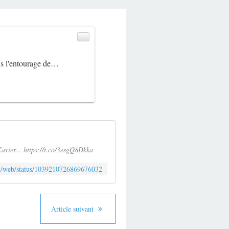
ans l'entourage de…
Xavier... https://t.co/3esgQ8Dkka
m/i/web/status/1039210726869676032
Article suivant