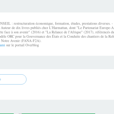
IL : restructuration économique, formation, études, prestations diverses. - É
 Auteur de dix livres publiés chez L'Harmattan, dont "Le Partenariat Europe-A
te face à son avenir" (2016) et "La Relance de l'Afrique" (2017), référencés dan
dèle ORC pour la Gouvernance des États et la Conduite des chantiers de la Re
que Notre Avenir (FANA-F2A).
ami
sur le portail Overblog
e