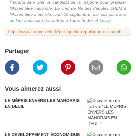
Ferrand sera bien le candidat de la majorité pour présider
l'Assemblée nationale. Le chef de file des députés LREM à
l'Assemblée a été élu, lundi 10 septembre, par ses pairs lors
de leur séminaire de rentrée à Tours (Indre-et-Loire).
https://www.francetvinfo.fr/politique/la-republique-en-marche/richard-ferrand-designe-candidat-lrem-a-la-presidence-de-l-assemblee-nationale_2933819.html#xtor=EPR-51-[richard-ferrand-designe-candidat-lrem-a-la-presidence-de-l-assemblee-nationale_2933819]-20180910-[bouton
Partager
Vous aimerez aussi
LE MÉPRIS ENVERS LES MAHORAIS
EN DEUIL
LE DÉVELOPPEMENT ÉCONOMIQUE