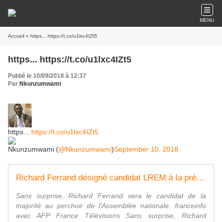
MENU
Accueil
» https... https://t.co/u1lxc4IZt5
https... https://t.co/u1lxc4IZt5
Publié le 10/09/2018 à 12:37
Par
Nkunzumwami
https...
https://t.co/u1lxc4IZt5
Nkunzumwami (
@Nkunzumwami
)
September 10, 2018
Richard Ferrand désigné candidat LREM à la présidence de l'Assemblée nationale
Sans surprise, Richard Ferrand sera le candidat de la
majorité au perchoir de l'Assemblée nationale. franceinfo
avec AFP France Télévisions Sans surprise, Richard