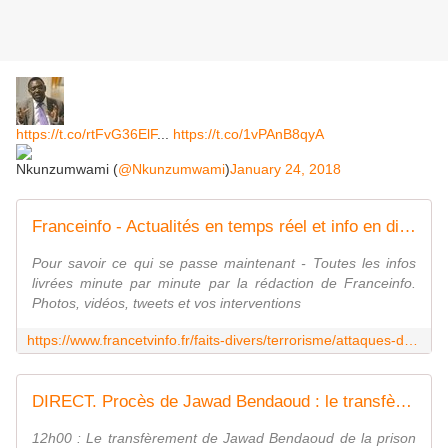
https://t.co/rtFvG36ElF
...
https://t.co/1vPAnB8qyA
Nkunzumwami (
@Nkunzumwami
)
January 24, 2018
Franceinfo - Actualités en temps réel et info en direct
Pour savoir ce qui se passe maintenant - Toutes les infos
livrées minute par minute par la rédaction de Franceinfo.
Photos, vidéos, tweets et vos interventions
https://www.francetvinfo.fr/faits-divers/terrorisme/attaques-du-13-novembre-a-paris/enquete-sur-les-attentats-de-
DIRECT. Procès de Jawad Bendaoud : le transfèrement du "logeur" de jihadistes du 13-Novembre est en cours, avant la première audience
12h00 : Le transfèrement de Jawad Bendaoud de la prison