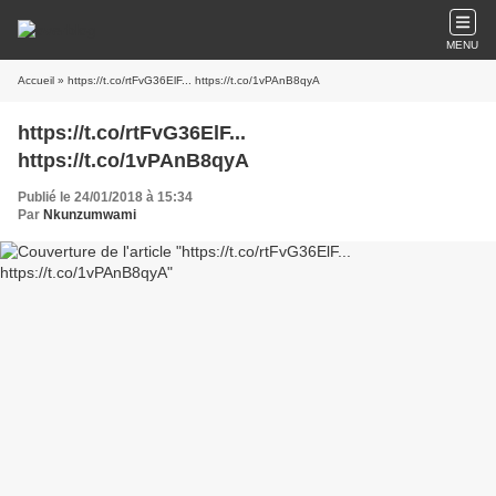
MENU
Accueil
» https://t.co/rtFvG36ElF... https://t.co/1vPAnB8qyA
https://t.co/rtFvG36ElF...
https://t.co/1vPAnB8qyA
Publié le 24/01/2018 à 15:34
Par
Nkunzumwami