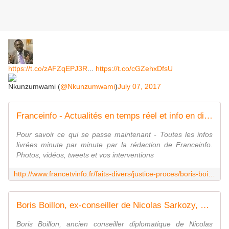
https://t.co/zAFZqEPJ3R
...
https://t.co/cGZehxDfsU
Nkunzumwami (
@Nkunzumwami
)
July 07, 2017
Franceinfo - Actualités en temps réel et info en direct
Pour savoir ce qui se passe maintenant - Toutes les infos
livrées minute par minute par la rédaction de Franceinfo.
Photos, vidéos, tweets et vos interventions
http://www.francetvinfo.fr/faits-divers/justice-proces/boris-boillon-ex-conseiller-de-nicolas-sarkozy-est-condamne-
Boris Boillon, ex-conseiller de Nicolas Sarkozy, est condamné à un an de prison avec sursis pour "blanchiment de fraude fiscale"
Boris Boillon, ancien conseiller diplomatique de Nicolas