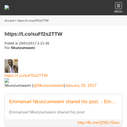
MENU
Accueil
» https://t.co/suFf2s2TTW
https://t.co/suFf2s2TTW
Publié le 28/01/2017 à 21:46
Par
Nkunzumwami
https://t.co/suFf2s2TTW
Nkunzumwami (
@Nkunzumwami
)
January 28, 2017
Emmanuel Nkunzumwami shared his post. - Emmanuel Nkunzumwami | Facebook
Emmanuel Nkunzumwami shared his post.
http://fb.me/QS5LYGoo