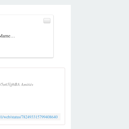
et-Marne…
co/5n65ljf6BA Amitiés
om/i/web/status/782493315799408640