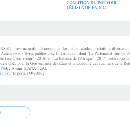
COALITION DU POUVOIR
LÉGISLATIF EN 2024
IL : restructuration économique, formation, études, prestations diverses. - É
 Auteur de dix livres publiés chez L'Harmattan, dont "Le Partenariat Europe-A
te face à son avenir" (2016) et "La Relance de l'Afrique" (2017), référencés dan
dèle ORC pour la Gouvernance des États et la Conduite des chantiers de la Re
que Notre Avenir (FANA-F2A).
ami
sur le portail Overblog
e