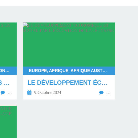
FRANÇOIS BAYROU, DEUIL NATIONAL POUR MAYOTTE, DÉPARTEMENT DE MAYOTTE, LES MAHORAIS
EUROPE, AFRIQUE, AFRIQUE AUSTRALE, AFRIQUE CENTRALE, AFRIQUE SUBSAHARIENNE, AFRIQUE OCCIDENTALE, AFRIQUE ORIENTALE, AFRIQUE DU NORD, AMÉRIQUE DU NORD, AMÉRIQUE DU SUD
LE MÉPRIS ENVERS LES MAHORAIS EN DEUIL
LE DÉVELOPPEMENT ÉCONOMIQUE ET SOCIAL PAR L'ÉDUCATION DE LA JEUNESSE
…
9 Octobre 2024
…