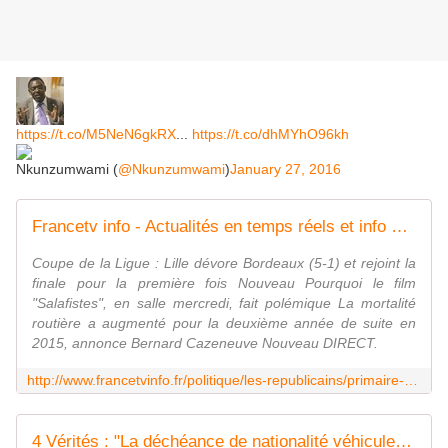
https://t.co/M5NeN6gkRX
...
https://t.co/dhMYhO96kh
Nkunzumwami (
@Nkunzumwami
)
January 27, 2016
Francetv info - Actualités en temps réels et info en direct
Coupe de la Ligue : Lille dévore Bordeaux (5-1) et rejoint la
finale pour la première fois Nouveau Pourquoi le film
"Salafistes", en salle mercredi, fait polémique La mortalité
routière a augmenté pour la deuxième année de suite en
2015, annonce Bernard Cazeneuve Nouveau DIRECT.
http://www.francetvinfo.fr/politique/les-republicains/primaire-de-la-droite/4-verites-la-decheance-de-nationalite-
4 Vérités : "La déchéance de nationalité véhicule un symbole négatif", déclare NKM