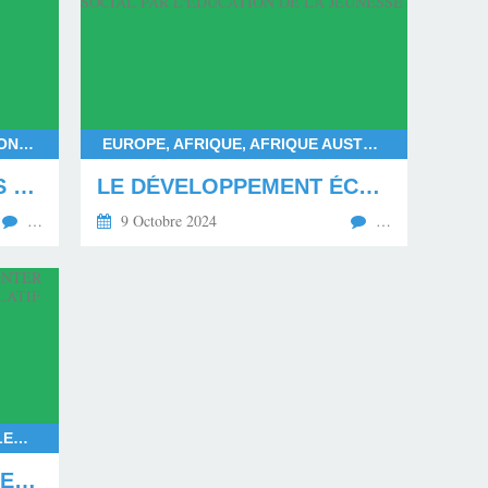
FRANÇOIS BAYROU, DEUIL NATIONAL POUR MAYOTTE, DÉPARTEMENT DE MAYOTTE, LES MAHORAIS
EUROPE, AFRIQUE, AFRIQUE AUSTRALE, AFRIQUE CENTRALE, AFRIQUE SUBSAHARIENNE, AFRIQUE OCCIDENTALE, AFRIQUE ORIENTALE, AFRIQUE DU NORD, AMÉRIQUE DU NORD, AMÉRIQUE DU SUD
LE MÉPRIS ENVERS LES MAHORAIS EN DEUIL
LE DÉVELOPPEMENT ÉCONOMIQUE ET SOCIAL PAR L'ÉDUCATION DE LA JEUNESSE
…
9 Octobre 2024
…
RASSEMBLEMENT NATIONAL, ELECTIONS EUROPÉENNES 2024, ELECTIONS LÉGISLATIVES ANTICIPÉES EN 2024, LE NOUVEAU FRONT POPULAIRE FACE AU RASSEMBLEMENT NATIONAL, EXPÉRIMENTATION DE LA COALITION POLITIQUE EN FRANCE, COALITION RAISONNABLE, GOUVERNEMENT ISSU DE LA COALITION RAISONNABLE
LA FRANCE VA DEVOIR EXPÉRIMENTER UNE COALITION DU POUVOIR LÉGISLATIF EN 2024