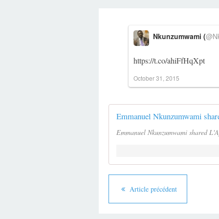
Nkunzumwami (
@Nk
https://t.co/ahiFfHqXpt
October 31, 2015
Emmanuel Nkunzumwami shared
Emmanuel Nkunzumwami shared L'Afri
Article précédent