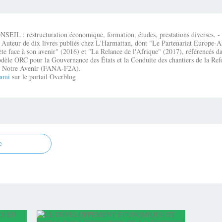
IL : restructuration économique, formation, études, prestations diverses. - É
 Auteur de dix livres publiés chez L'Harmattan, dont "Le Partenariat Europe-A
te face à son avenir" (2016) et "La Relance de l'Afrique" (2017), référencés dan
dèle ORC pour la Gouvernance des États et la Conduite des chantiers de la Re
que Notre Avenir (FANA-F2A).
ami
sur le portail Overblog
e