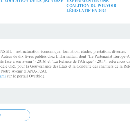
L'ÉDUCATION DE LA JEUNESSE
EXPÉRIMENTER UNE
COALITION DU POUVOIR
LÉGISLATIF EN 2024
IL : restructuration économique, formation, études, prestations diverses. - É
 Auteur de dix livres publiés chez L'Harmattan, dont "Le Partenariat Europe-A
te face à son avenir" (2016) et "La Relance de l'Afrique" (2017), référencés dan
dèle ORC pour la Gouvernance des États et la Conduite des chantiers de la Re
que Notre Avenir (FANA-F2A).
ami
sur le portail Overblog
e