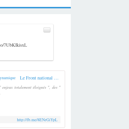
t.co/7UbKIkisxL
Le Front national peut-il gagner les élections régionales dans la région Nord-Pas-Calais - Picardie ? - Nouvelle Dynamique
" enjeux totalement éloignés ", des "
.
http://fb.me/8ENrGiYpL