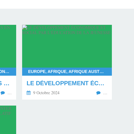
FRANÇOIS BAYROU, DEUIL NATIONAL POUR MAYOTTE, DÉPARTEMENT DE MAYOTTE, LES MAHORAIS
EUROPE, AFRIQUE, AFRIQUE AUSTRALE, AFRIQUE CENTRALE, AFRIQUE SUBSAHARIENNE, AFRIQUE OCCIDENTALE, AFRIQUE ORIENTALE, AFRIQUE DU NORD, AMÉRIQUE DU NORD, AMÉRIQUE DU SUD
LE MÉPRIS ENVERS LES MAHORAIS EN DEUIL
LE DÉVELOPPEMENT ÉCONOMIQUE ET SOCIAL PAR L'ÉDUCATION DE LA JEUNESSE
…
9 Octobre 2024
…