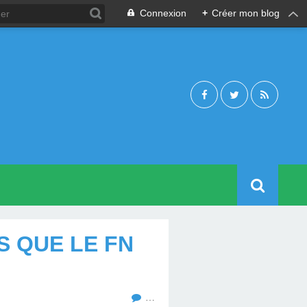
Connexion
+
Créer mon blog
S QUE LE FN
…