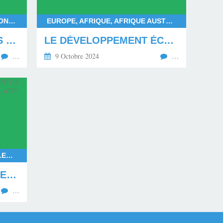
FRANÇOIS BAYROU, DEUIL NATIONAL POUR MAYOTTE, DÉPARTEMENT DE MAYOTTE, LES MAHORAIS
EUROPE, AFRIQUE, AFRIQUE AUSTRALE, AFRIQUE CENTRALE, AFRIQUE SUBSAHARIENNE, AFRIQUE OCCIDENTALE, AFRIQUE ORIENTALE, AFRIQUE DU NORD, AMÉRIQUE DU NORD, AMÉRIQUE DU SUD
LE MÉPRIS ENVERS LES MAHORAIS EN DEUIL
LE DÉVELOPPEMENT ÉCONOMIQUE ET SOCIAL PAR L'ÉDUCATION DE LA JEUNESSE
…
9 Octobre 2024
…
RASSEMBLEMENT NATIONAL, ELECTIONS EUROPÉENNES 2024, ELECTIONS LÉGISLATIVES ANTICIPÉES EN 2024, LE NOUVEAU FRONT POPULAIRE FACE AU RASSEMBLEMENT NATIONAL, EXPÉRIMENTATION DE LA COALITION POLITIQUE EN FRANCE, COALITION RAISONNABLE, GOUVERNEMENT ISSU DE LA COALITION RAISONNABLE
LA FRANCE VA DEVOIR EXPÉRIMENTER UNE COALITION DU POUVOIR LÉGISLATIF EN 2024
…