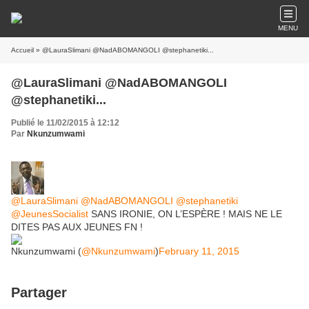
MENU
Accueil
» @LauraSlimani @NadABOMANGOLI @stephanetiki...
@LauraSlimani @NadABOMANGOLI
@stephanetiki...
Publié le 11/02/2015 à 12:12
Par
Nkunzumwami
@LauraSlimani
@NadABOMANGOLI
@stephanetiki
@JeunesSocialist
SANS IRONIE, ON L’ESPÈRE ! MAIS NE LE
DITES PAS AUX JEUNES FN !
Nkunzumwami (
@Nkunzumwami
)
February 11, 2015
Partager