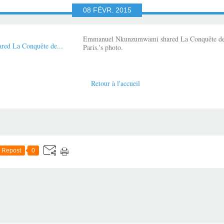
08
FÉVR.
2015
Emmanuel Nkunzumwami shared La Conquête de l'
Paris.'s photo.
Retour à l'accueil
Repost
0