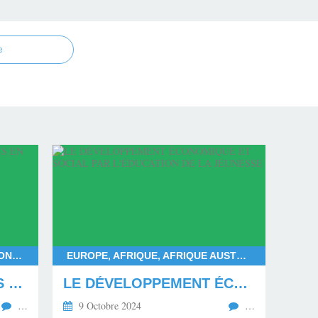
e
FRANÇOIS BAYROU, DEUIL NATIONAL POUR MAYOTTE, DÉPARTEMENT DE MAYOTTE, LES MAHORAIS
EUROPE, AFRIQUE, AFRIQUE AUSTRALE, AFRIQUE CENTRALE, AFRIQUE SUBSAHARIENNE, AFRIQUE OCCIDENTALE, AFRIQUE ORIENTALE, AFRIQUE DU NORD, AMÉRIQUE DU NORD, AMÉRIQUE DU SUD
LE MÉPRIS ENVERS LES MAHORAIS EN DEUIL
LE DÉVELOPPEMENT ÉCONOMIQUE ET SOCIAL PAR L'ÉDUCATION DE LA JEUNESSE
…
9 Octobre 2024
…