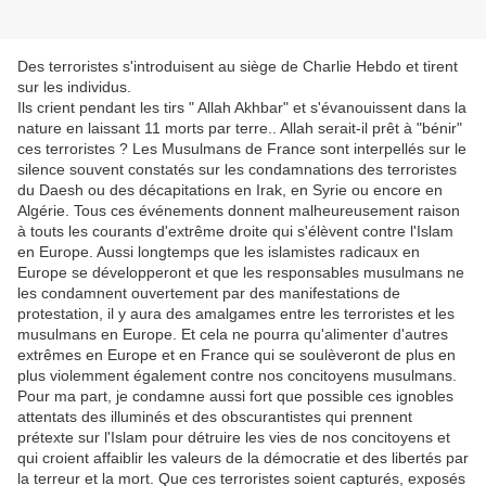
Des terroristes s'introduisent au siège de Charlie Hebdo et tirent
sur les individus.
Ils crient pendant les tirs " Allah Akhbar" et s'évanouissent dans la
nature en laissant 11 morts par terre.. Allah serait-il prêt à "bénir"
ces terroristes ? Les Musulmans de France sont interpellés sur le
silence souvent constatés sur les condamnations des terroristes
du Daesh ou des décapitations en Irak, en Syrie ou encore en
Algérie. Tous ces événements donnent malheureusement raison
à touts les courants d'extrême droite qui s'élèvent contre l'Islam
en Europe. Aussi longtemps que les islamistes radicaux en
Europe se développeront et que les responsables musulmans ne
les condamnent ouvertement par des manifestations de
protestation, il y aura des amalgames entre les terroristes et les
musulmans en Europe. Et cela ne pourra qu'alimenter d'autres
extrêmes en Europe et en France qui se soulèveront de plus en
plus violemment également contre nos concitoyens musulmans.
Pour ma part, je condamne aussi fort que possible ces ignobles
attentats des illuminés et des obscurantistes qui prennent
prétexte sur l'Islam pour détruire les vies de nos concitoyens et
qui croient affaiblir les valeurs de la démocratie et des libertés par
la terreur et la mort. Que ces terroristes soient capturés, exposés