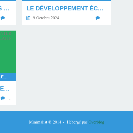
LE MÉPRIS ENVERS LES MAHORAIS EN DEUIL
LE DÉVELOPPEMENT ÉCONOMIQUE ET SOCIAL PAR L'ÉDUCATION DE LA JEUNESSE
…
9 Octobre 2024
…
RASSEMBLEMENT NATIONAL, ELECTIONS EUROPÉENNES 2024, ELECTIONS LÉGISLATIVES ANTICIPÉES EN 2024, LE NOUVEAU FRONT POPULAIRE FACE AU RASSEMBLEMENT NATIONAL, EXPÉRIMENTATION DE LA COALITION POLITIQUE EN FRANCE, COALITION RAISONNABLE, GOUVERNEMENT ISSU DE LA COALITION RAISONNABLE
LA FRANCE VA DEVOIR EXPÉRIMENTER UNE COALITION DU POUVOIR LÉGISLATIF EN 2024
…
Minimalist © 2014 - Hébergé par
Overblog