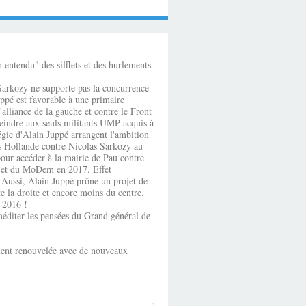
 entendu" des sifflets et des hurlements
as Sarkozy ne supporte pas la concurrence
uppé est favorable à une primaire
alliance de la gauche et contre le Front
streindre aux seuls militants UMP acquis à
tégie d'Alain Juppé arrangent l'ambition
is Hollande contre Nicolas Sarkozy au
pour accéder à la mairie de Pau contre
Pau et du MoDem en 2017. Effet
! Aussi, Alain Juppé prône un projet de
e la droite et encore moins du centre.
n 2016 !
 méditer les pensées du Grand général de
ement renouvelée avec de nouveaux