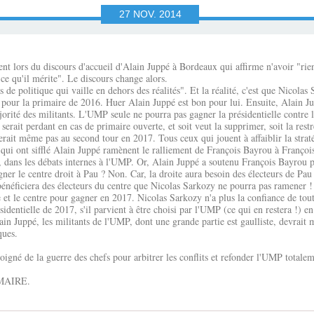
27
NOV.
2014
t lors du discours d'accueil d'Alain Juppé à Bordeaux qui affirme n'avoir "rien
 ce qu'il mérite". Le discours change alors.
as de politique qui vaille en dehors des réalités". Et la réalité, c'est que Nicol
t pour la primaire de 2016. Huer Alain Juppé est bon pour lui. Ensuite, Alain J
ité des militants. L'UMP seule ne pourra pas gagner la présidentielle contre l'
 serait perdant en cas de primaire ouverte, et soit veut la supprimer, soit la re
iverait même pas au second tour en 2017. Tous ceux qui jouent à affaiblir la stra
s qui ont sifflé Alain Juppé ramènent le ralliement de François Bayrou à Franço
2, dans les débats internes à l'UMP. Or, Alain Juppé a soutenu François Bayrou 
 gagner le centre droit à Pau ? Non. Car, la droite aura besoin des électeurs de 
 bénéficiera des électeurs du centre que Nicolas Sarkozy ne pourra pas ramener 
e et le centre pour gagner en 2017. Nicolas Sarkozy n'a plus la confiance de tout
identielle de 2017, s'il parvient à être choisi par l'UMP (ce qui en restera !) e
in Juppé, les militants de l'UMP, dont une grande partie est gaulliste, devrait
ques.
oigné de la guerre des chefs pour arbitrer les conflits et refonder l'UMP total
 MAIRE.