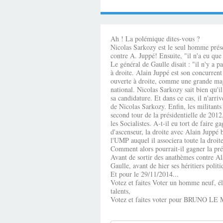
Ah ! La polémique dites-vous ?
Nicolas Sarkozy est le seul homme présen
contre A. Juppé! Ensuite, "il n'a eu que
Le général de Gaulle disait : "il n'y a p
à droite. Alain Juppé est son concurren
ouverte à droite, comme une grande major
national. Nicolas Sarkozy sait bien qu'il
sa candidature. Et dans ce cas, il n'arr
de Nicolas Sarkozy. Enfin, les militant
second tour de la présidentielle de 201
les Socialistes. A-t-il eu tort de faire
d'ascenseur, la droite avec Alain Juppé
l'UMP auquel il associera toute la droit
Comment alors pourrait-il gagner la prés
Avant de sortir des anathèmes contre Ala
Gaulle, avant de hier ses héritiers politi
Et pour le 29/11/2014...
Votez et faites Voter un homme neuf, él
talents,
Votez et faites voter pour BRUNO LE