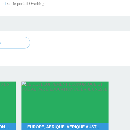
ami
sur le portail Overblog
e
FRANÇOIS BAYROU, DEUIL NATIONAL POUR MAYOTTE, DÉPARTEMENT DE MAYOTTE, LES MAHORAIS
EUROPE, AFRIQUE, AFRIQUE AUSTRALE, AFRIQUE CENTRALE, AFRIQUE SUBSAHARIENNE, AFRIQUE OCCIDENTALE, AFRIQUE ORIENTALE, AFRIQUE DU NORD, AMÉRIQUE DU NORD, AMÉRIQUE DU SUD