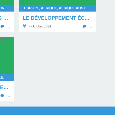
FRANÇOIS BAYROU, DEUIL NATIONAL POUR MAYOTTE, DÉPARTEMENT DE MAYOTTE, LES MAHORAIS
EUROPE, AFRIQUE, AFRIQUE AUSTRALE, AFRIQUE CENTRALE, AFRIQUE SUBSAHARIENNE, AFRIQUE OCCIDENTALE, AFRIQUE ORIENTALE, AFRIQUE DU NORD, AMÉRIQUE DU NORD, AMÉRIQUE DU SUD
LE MÉPRIS ENVERS LES MAHORAIS EN DEUIL
LE DÉVELOPPEMENT ÉCONOMIQUE ET SOCIAL PAR L'ÉDUCATION DE LA JEUNESSE
…
9 Octobre 2024
…
RASSEMBLEMENT NATIONAL, ELECTIONS EUROPÉENNES 2024, ELECTIONS LÉGISLATIVES ANTICIPÉES EN 2024, LE NOUVEAU FRONT POPULAIRE FACE AU RASSEMBLEMENT NATIONAL, EXPÉRIMENTATION DE LA COALITION POLITIQUE EN FRANCE, COALITION RAISONNABLE, GOUVERNEMENT ISSU DE LA COALITION RAISONNABLE
LA FRANCE VA DEVOIR EXPÉRIMENTER UNE COALITION DU POUVOIR LÉGISLATIF EN 2024
…