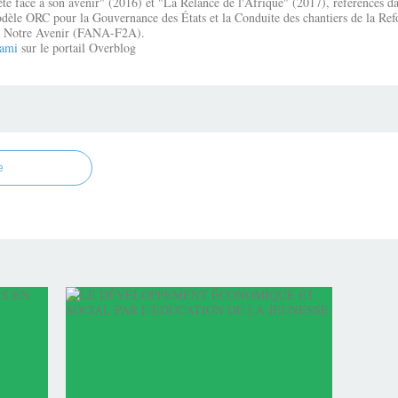
te face à son avenir" (2016) et "La Relance de l'Afrique" (2017), référencés dan
dèle ORC pour la Gouvernance des États et la Conduite des chantiers de la Re
que Notre Avenir (FANA-F2A).
ami
sur le portail Overblog
e