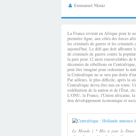
Emmanuel Nkunz
La France revient en Afrique pour le sec
première ligne, aux côtés des forces afr
les criminels de guerre et les criminel
aujourd'hui. Le défi que doit affronter 
de criminels de guerre contre la popul
la paix pour 12 mois renouvelables de 6 
décennies de rébellions en Centrafrique,
peut être imaginé pour redessiner la na
la Centrafrique ne se sera pas dotée d'u
Par ailleurs, le plus difficile, après la
Centrafrique devra être mis en route. U
redéfinition de la nation et de l'État, etc
L'ONU, la France, l'Union africaine, la 
don développement économique et social
Le Monde | * Mis à jour le Dans u