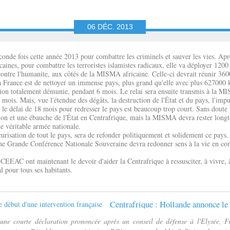
06
DÉC.
2013
onde fois cette année 2013 pour combattre les criminels et sauver les vies. Aprè
icaines, pour combattre les terroristes islamistes radicaux, elle va déployer 120
s contre l'humanite, aux côtés de la MISMA africaine. Celle-ci devrait réunir 
la France est de nettoyer un immense pays, plus grand qu'elle avec plus 627000 k
ation totalement démunie, pendant 6 mois. Le relai sera ensuite transmis à la 
mois. Mais, vue l'étendue des dégâts, la destruction de l'État et du pays, l'impun
 le délai de 18 mois pour redresser le pays est beaucoup trop court. Sans doute
tion et une ébauche de l'État en Centrafrique, mais la MISMA devra rester long
ne véritable armée nationale.
 sécurisation de tout le pays, sera de refonder politiquement et solidement ce pa
ne Grande Conférence Nationale Souveraine devra redonner sens à la vie en com
.
CEEAC ont maintenant le devoir d'aider la Centrafrique à ressusciter, à vivre, à 
 pour tous ses habitants.
ne courte déclaration prononcée après un conseil de défense à l'Elysée, F