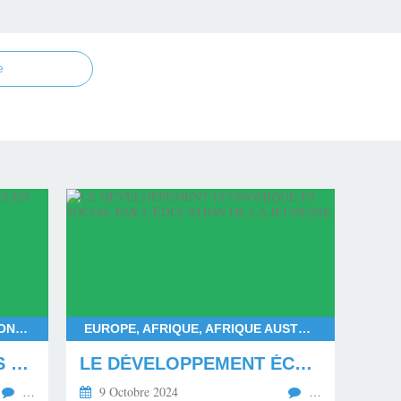
e
FRANÇOIS BAYROU, DEUIL NATIONAL POUR MAYOTTE, DÉPARTEMENT DE MAYOTTE, LES MAHORAIS
EUROPE, AFRIQUE, AFRIQUE AUSTRALE, AFRIQUE CENTRALE, AFRIQUE SUBSAHARIENNE, AFRIQUE OCCIDENTALE, AFRIQUE ORIENTALE, AFRIQUE DU NORD, AMÉRIQUE DU NORD, AMÉRIQUE DU SUD
LE MÉPRIS ENVERS LES MAHORAIS EN DEUIL
LE DÉVELOPPEMENT ÉCONOMIQUE ET SOCIAL PAR L'ÉDUCATION DE LA JEUNESSE
…
9 Octobre 2024
…