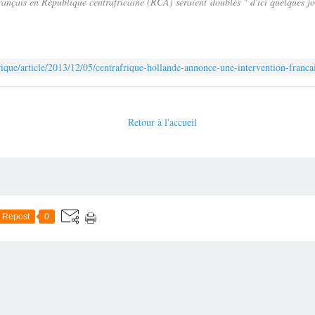
 français en République centrafricaine (RCA) seraient doublés " d'ici quelques j
ique/article/2013/12/05/centrafrique-hollande-annonce-une-intervention-franc
Retour à l'accueil
Repost
0