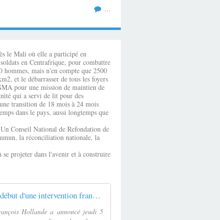
…
s le Mali où elle a participé en
0 soldats en Centrafrique, pour combattre
3600 hommes, mais n'en compte que 2500
m2, et le débarrasser de tous les foyers
MISMA pour une mission de maintien de
ité qui a servi de lit pour des
 une transition de 18 mois à 24 mois
temps dans le pays, aussi longtemps que
ys. Un Conseil National de Refondation de
mun, la réconciliation nationale, la
se projeter dans l'avenir et à construire
Centrafrique : Hollande annonce le début d'une intervention française
rançois Hollande a annoncé jeudi 5