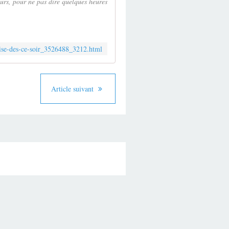
ours, pour ne pas dire quelques heures
aise-des-ce-soir_3526488_3212.html
Article suivant