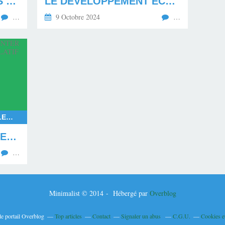
LE MÉPRIS ENVERS LES MAHORAIS EN DEUIL
LE DÉVELOPPEMENT ÉCONOMIQUE ET SOCIAL PAR L'ÉDUCATION DE LA JEUNESSE
…
9 Octobre 2024
…
RASSEMBLEMENT NATIONAL, ELECTIONS EUROPÉENNES 2024, ELECTIONS LÉGISLATIVES ANTICIPÉES EN 2024, LE NOUVEAU FRONT POPULAIRE FACE AU RASSEMBLEMENT NATIONAL, EXPÉRIMENTATION DE LA COALITION POLITIQUE EN FRANCE, COALITION RAISONNABLE, GOUVERNEMENT ISSU DE LA COALITION RAISONNABLE
LA FRANCE VA DEVOIR EXPÉRIMENTER UNE COALITION DU POUVOIR LÉGISLATIF EN 2024
…
Minimalist © 2014 - Hébergé par
Overblog
le portail Overblog
Top articles
Contact
Signaler un abus
C.G.U.
Cookies e