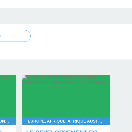
e
FRANÇOIS BAYROU, DEUIL NATIONAL POUR MAYOTTE, DÉPARTEMENT DE MAYOTTE, LES MAHORAIS
EUROPE, AFRIQUE, AFRIQUE AUSTRALE, AFRIQUE CENTRALE, AFRIQUE SUBSAHARIENNE, AFRIQUE OCCIDENTALE, AFRIQUE ORIENTALE, AFRIQUE DU NORD, AMÉRIQUE DU NORD, AMÉRIQUE DU SUD