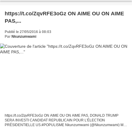
https://t.co/ZqvRFE3oGz ON AIME OU ON AIME
PAS,...
Publié le 27/05/2016 à 08:03
Par
Nkunzumwami
https://t.co/ZqvRFE3oGz ON AIME OU ON AIME PAS, DONALD TRUMP
SERA INVESTI CANDIDAT REPUBLICAIN POUR L'ÉLECTION
PRÉSIDENTIELLE US.#POPULISME Nkunzumwami (@Nkunzumwami) May
27, 2016 Le compte est bon pour Donald Trump. Le milliardaire blond, qui