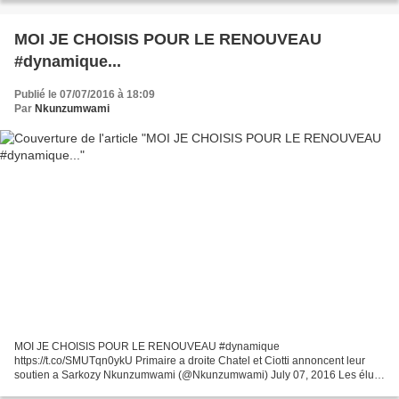
était le...
MOI JE CHOISIS POUR LE RENOUVEAU
#dynamique...
Publié le 07/07/2016 à 18:09
Par
Nkunzumwami
MOI JE CHOISIS POUR LE RENOUVEAU #dynamique
https://t.co/SMUTqn0ykU Primaire a droite Chatel et Ciotti annoncent leur
soutien a Sarkozy Nkunzumwami (@Nkunzumwami) July 07, 2016 Les élus
LR Luc Chatel et Eric Ciotti ont officialisé dimanche coup sur coup...