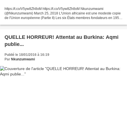
https://t.co/V5yw8Zh8xM https://t.co/V5yw8Zh8xM Nkunzumwami
(@Nkunzumwami) March 25, 2018 L'Union africaine est une modeste copie
de l'Union européenne (Partie II) Les six États membres fondateurs en 1957
sont : la France, l'Allemagne, l'Italie, la Belgique,...
QUELLE HORREUR! Attentat au Burkina: Aqmi
publie...
Publié le 18/01/2016 à 16:19
Par
Nkunzumwami