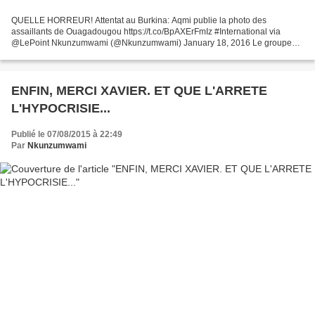
QUELLE HORREUR! Attentat au Burkina: Aqmi publie la photo des
assaillants de Ouagadougou https://t.co/BpAXErFmIz #International via
@LePoint Nkunzumwami (@Nkunzumwami) January 18, 2016 Le groupe
djihadiste Al-Qaïda au Maghreb islamique (Aqmi) a publié...
ENFIN, MERCI XAVIER. ET QUE L'ARRETE
L'HYPOCRISIE...
Publié le 07/08/2015 à 22:49
Par
Nkunzumwami