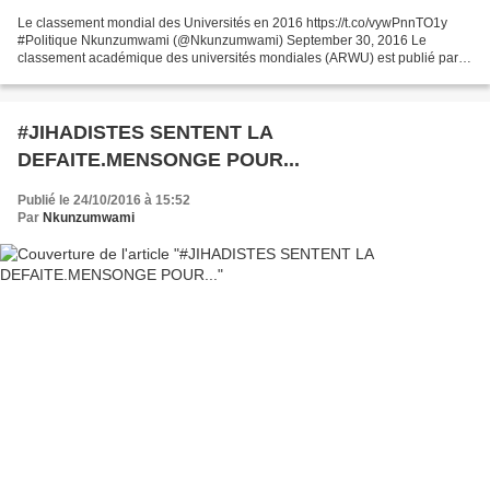
Le classement mondial des Universités en 2016 https://t.co/vywPnnTO1y
#Politique Nkunzumwami (@Nkunzumwami) September 30, 2016 Le
classement académique des universités mondiales (ARWU) est publié par
l'Université de Jiao Tong de Shanghai en Chine . Depuis...
#JIHADISTES SENTENT LA
DEFAITE.MENSONGE POUR...
Publié le 24/10/2016 à 15:52
Par
Nkunzumwami