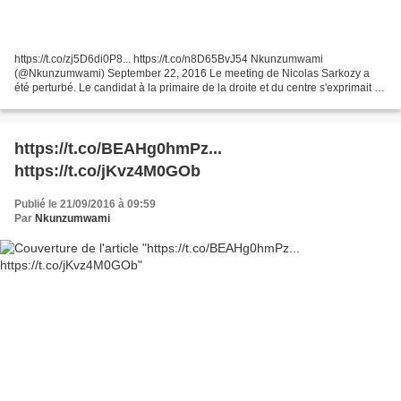
https://t.co/zj5D6di0P8... https://t.co/n8D65BvJ54 Nkunzumwami
(@Nkunzumwami) September 22, 2016 Le meeting de Nicolas Sarkozy a
été perturbé. Le candidat à la primaire de la droite et du centre s'exprimait à
Marcq-en-Baroeul (Nord) devant un millier...
https://t.co/BEAHg0hmPz...
https://t.co/jKvz4M0GOb
Publié le 21/09/2016 à 09:59
Par
Nkunzumwami