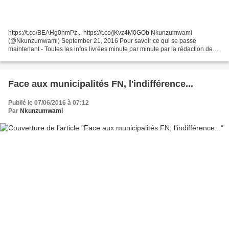
https://t.co/BEAHg0hmPz... https://t.co/jKvz4M0GOb Nkunzumwami
(@Nkunzumwami) September 21, 2016 Pour savoir ce qui se passe
maintenant - Toutes les infos livrées minute par minute par la rédaction de
Franceinfo. Photos, vidéos, tweets et vos interventions Plusieurs...
Face aux municipalités FN, l'indifférence...
Publié le 07/06/2016 à 07:12
Par
Nkunzumwami