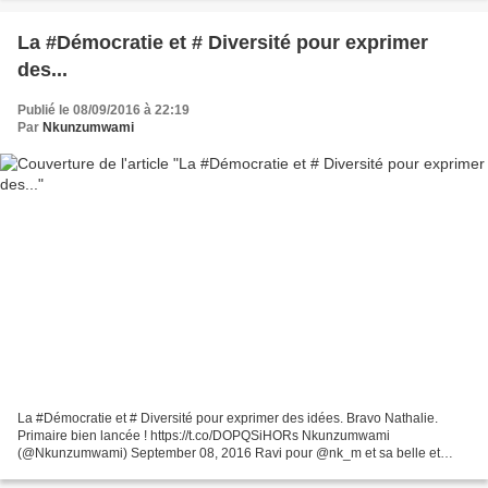
La #Démocratie et # Diversité pour exprimer
des...
Publié le 08/09/2016 à 22:19
Par
Nkunzumwami
La #Démocratie et # Diversité pour exprimer des idées. Bravo Nathalie.
Primaire bien lancée ! https://t.co/DOPQSiHORs Nkunzumwami
(@Nkunzumwami) September 08, 2016 Ravi pour @nk_m et sa belle et
courageuse @EquipeNKM ! Que le débat d'idées commence, que...