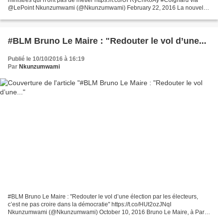
@LePoint Nkunzumwami (@Nkunzumwami) February 22, 2016 La nouvelle
ministre du Travail, Myriam El Khomry, se trouve en première...
#BLM Bruno Le Maire : "Redouter le vol d’une...
Publié le 10/10/2016 à 16:19
Par
Nkunzumwami
#BLM Bruno Le Maire : "Redouter le vol d’une élection par les électeurs,
c’est ne pas croire dans la démocratie" https://t.co/HUt2ozJNqI
Nkunzumwami (@Nkunzumwami) October 10, 2016 Bruno Le Maire, à Paris