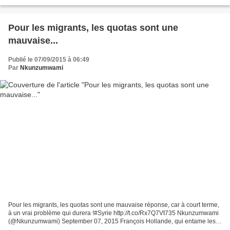
l'Université de Jiao Tong de Shanghai en Chine . Depuis...
Pour les migrants, les quotas sont une
mauvaise...
Publié le 07/09/2015 à 06:49
Par
Nkunzumwami
Pour les migrants, les quotas sont une mauvaise réponse, car à court terme,
à un vrai problème qui durera !#Syrie http://t.co/Rx7Q7Vt735 Nkunzumwami
(@Nkunzumwami) September 07, 2015 François Hollande, qui entame les
20 derniers mois de son mandat avec...