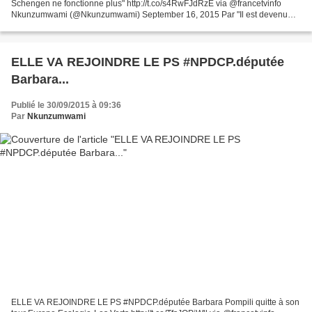
Schengen ne fonctionne plus" http://t.co/s4RwFJdRzE via @francetvinfo
Nkunzumwami (@Nkunzumwami) September 16, 2015 Par "Il est devenu
évident, même pour les plus aveugles, que le...
ELLE VA REJOINDRE LE PS #NPDCP.députée
Barbara...
Publié le 30/09/2015 à 09:36
Par
Nkunzumwami
ELLE VA REJOINDRE LE PS #NPDCP.députée Barbara Pompili quitte à son