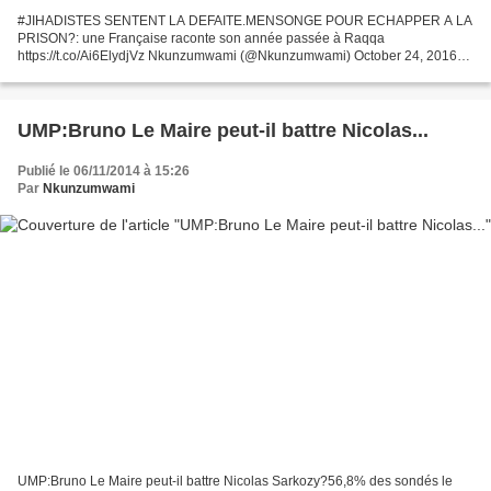
#JIHADISTES SENTENT LA DEFAITE.MENSONGE POUR ECHAPPER A LA
PRISON?: une Française raconte son année passée à Raqqa
https://t.co/Ai6ElydjVz Nkunzumwami (@Nkunzumwami) October 24, 2016
Elle s'est échappée de Raqqa, la capitale du groupe Etat islamique en...
UMP:Bruno Le Maire peut-il battre Nicolas...
Publié le 06/11/2014 à 15:26
Par
Nkunzumwami
UMP:Bruno Le Maire peut-il battre Nicolas Sarkozy?56,8% des sondés le