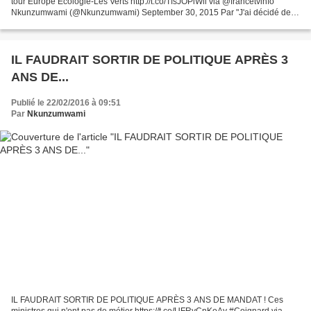
tour Europe Ecologie-Les Verts http://t.co/TfsJOPiWll via @francetvinfo
Nkunzumwami (@Nkunzumwami) September 30, 2015 Par "J'ai décidé de
reprendre ma liberté." La députée Barbara Pompili...
IL FAUDRAIT SORTIR DE POLITIQUE APRÈS 3
ANS DE...
Publié le 22/02/2016 à 09:51
Par
Nkunzumwami
IL FAUDRAIT SORTIR DE POLITIQUE APRÈS 3 ANS DE MANDAT ! Ces
ministres qui n'ont pas de métier https://t.co/UFRyCnKoAy #Coignard via