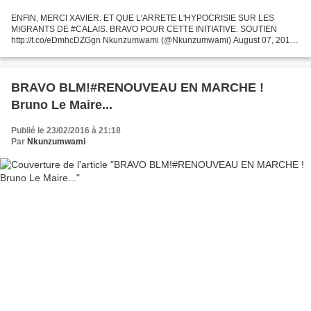
ENFIN, MERCI XAVIER. ET QUE L'ARRETE L'HYPOCRISIE SUR LES
MIGRANTS DE #CALAIS. BRAVO POUR CETTE INITIATIVE. SOUTIEN
http://t.co/eDmhcDZGgn Nkunzumwami (@Nkunzumwami) August 07, 2015
Retrouvez ci-dessous le texte du communiqué adressé ce jour à la presse...
BRAVO BLM!#RENOUVEAU EN MARCHE !
Bruno Le Maire...
Publié le 23/02/2016 à 21:18
Par
Nkunzumwami