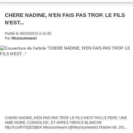
CHERE NADINE, N'EN FAIS PAS TROP. LE FILS
N'EST...
Publié le 06/10/2015 à 11:42
Par
Nkunzumwami
CHERE NADINE, N'EN FAIS PAS TROP. LE FILS N'EST PAS LE PERE. UNE
AMIE NOIRE, CONGOLAIS...ET APRES ?#RACE BLANCHE
http://t.co/RY0QDSjBzK Nkunzumwami (@Nkunzumwami) October 06, 2015
Morano se compare à Taubira... Au Figaro mardi, Nadine Morano dit sa