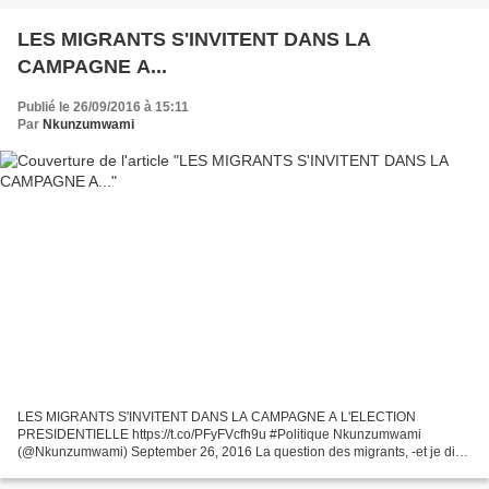
LES MIGRANTS S'INVITENT DANS LA
CAMPAGNE A...
Publié le 26/09/2016 à 15:11
Par
Nkunzumwami
LES MIGRANTS S'INVITENT DANS LA CAMPAGNE A L'ELECTION
PRESIDENTIELLE https://t.co/PFyFVcfh9u #Politique Nkunzumwami
(@Nkunzumwami) September 26, 2016 La question des migrants, -et je dis
bien des migrants et non des réfugiés- sera au cœur de la campagne...