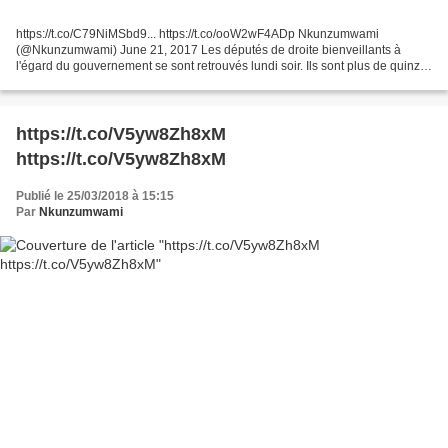
https://t.co/C79NiMSbd9... https://t.co/ooW2wF4ADp Nkunzumwami
(@Nkunzumwami) June 21, 2017 Les députés de droite bienveillants à
l'égard du gouvernement se sont retrouvés lundi soir. Ils sont plus de quinze,
de quoi former un groupe à part entière....
https://t.co/V5yw8Zh8xM
https://t.co/V5yw8Zh8xM
Publié le 25/03/2018 à 15:15
Par
Nkunzumwami