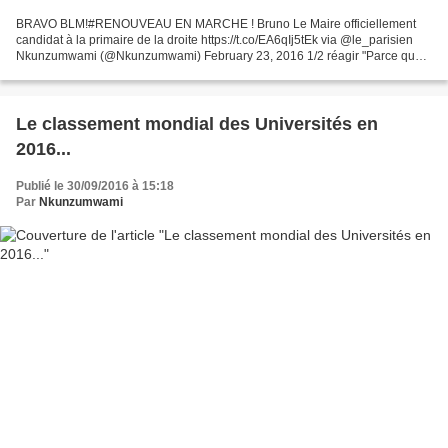
BRAVO BLM!#RENOUVEAU EN MARCHE ! Bruno Le Maire officiellement
candidat à la primaire de la droite https://t.co/EA6qIj5tEk via @le_parisien
Nkunzumwami (@Nkunzumwami) February 23, 2016 1/2 réagir "Parce que
j'aime la France", a-t-il ajouté. Bruno Le Maire,...
Le classement mondial des Universités en
2016...
Publié le 30/09/2016 à 15:18
Par
Nkunzumwami