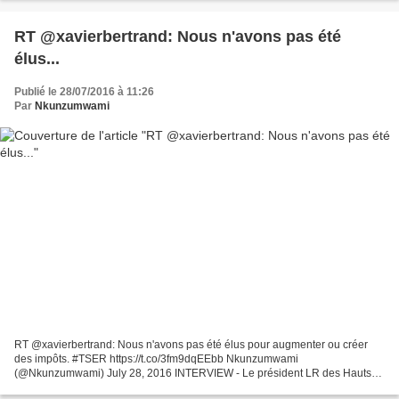
RT @xavierbertrand: Nous n'avons pas été
élus...
Publié le 28/07/2016 à 11:26
Par
Nkunzumwami
RT @xavierbertrand: Nous n'avons pas été élus pour augmenter ou créer
des impôts. #TSER https://t.co/3fm9dqEEbb Nkunzumwami
(@Nkunzumwami) July 28, 2016 INTERVIEW - Le président LR des Hauts-
de-France s'oppose à la mise en place d'une nouvelle taxe régionale...