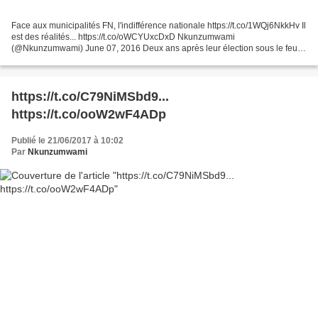
Face aux municipalités FN, l'indifférence nationale https://t.co/1WQj6NkkHv Il
est des réalités... https://t.co/oWCYUxcDxD Nkunzumwami
(@Nkunzumwami) June 07, 2016 Deux ans après leur élection sous le feu
des projecteurs, les maires FN n'affrontent que...
https://t.co/C79NiMSbd9...
https://t.co/ooW2wF4ADp
Publié le 21/06/2017 à 10:02
Par
Nkunzumwami