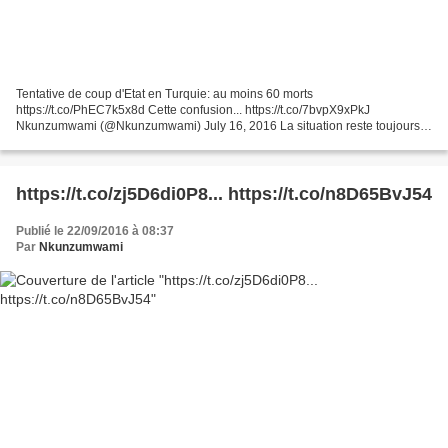
Tentative de coup d'Etat en Turquie: au moins 60 morts
https://t.co/PhEC7k5x8d Cette confusion... https://t.co/7bvpX9xPkJ
Nkunzumwami (@Nkunzumwami) July 16, 2016 La situation reste toujours
très confuse ce samedi matin après la tentative de coup d'Etat...
https://t.co/zj5D6di0P8... https://t.co/n8D65BvJ54
Publié le 22/09/2016 à 08:37
Par
Nkunzumwami