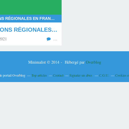
ELECTIONS RÉGIONALES EN FRANCE, RÉSULTATS DU PREMIER TOUR DES RÉGIONALES 2021, LA PRESSION DES SOUVERAINISTES EN FRANCE, RENOUVEAU, DÉMOCRATIE
ÉLECTIONS RÉGIONALES : 1ER TOUR DU 20 JUIN 2021
2021
…
Minimalist © 2014 - Hébergé par
Overblog
le portail Overblog
Top articles
Contact
Signaler un abus
C.G.U.
Cookies e