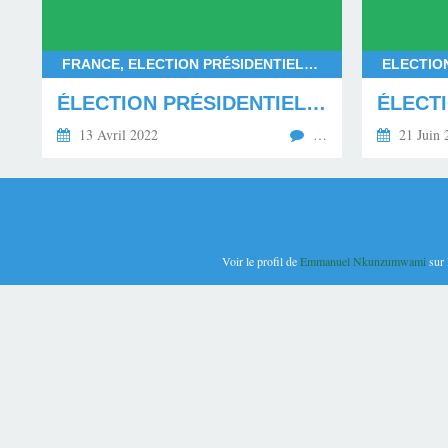
FRANCE, ELECTION PRÉSIDENTIELLE 2022, EMMANUEL MACRON, MARINE LE PEN, RASSEMBLEMENT NATIONAL, LA RÉPUBLIQUE EN MARCHE, LA PRESSION DES SOUVERAINISTES EN FRANCE
ÉLECTION PRÉSIDENTIELLE FRANÇAISE D'AVRIL 2022 : LE MATCH RETOUR MACRON-LE PEN ATTENDU !
13 Avril 2022
…
21 Juin 
Voir le profil de
Emmanuel Nkunzumwami
sur 