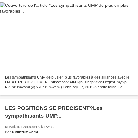
Les sympathisants UMP de plus en plus favorables à des alliances avec le
FN. A LIRE ABSOLUMENT http://t.co/j4AfM1qbFs http://t.co/UxgknCmyNp
Nkunzumwami (@Nkunzumwami) February 17, 2015 A droite toute. La
moitié des sympathisants UMP (50%) se dit prêt...
LES POSITIONS SE PRECISENT?Les
sympathisants UMP...
Publié le 17/02/2015 à 15:56
Par
Nkunzumwami