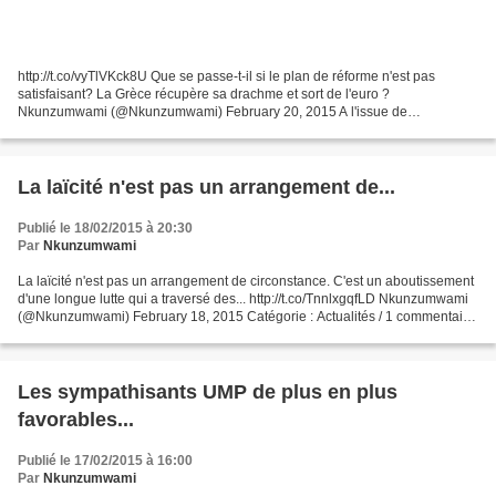
http://t.co/vyTlVKck8U Que se passe-t-il si le plan de réforme n'est pas
satisfaisant? La Grèce récupère sa drachme et sort de l'euro ?
Nkunzumwami (@Nkunzumwami) February 20, 2015 A l'issue de
l'Eurogroupe, une source européenne a indiqué à l'agence...
La laïcité n'est pas un arrangement de...
Publié le 18/02/2015 à 20:30
Par
Nkunzumwami
La laïcité n'est pas un arrangement de circonstance. C'est un aboutissement
d'une longue lutte qui a traversé des... http://t.co/TnnlxgqfLD Nkunzumwami
(@Nkunzumwami) February 18, 2015 Catégorie : Actualités / 1 commentaire
Invité de France Inter, Bruno...
Les sympathisants UMP de plus en plus
favorables...
Publié le 17/02/2015 à 16:00
Par
Nkunzumwami