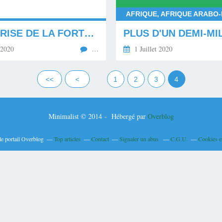
LA REPRISE DE LA FORTE PROGRESSION DES...
 2020
…
1 Juillet 2020
<<
<
1
2
3
4
Minimalist © 2014 - Hébergé par
Overblog
le portail Overblog
Top articles
Contact
Signaler un abus
C.G.U.
Cookies e