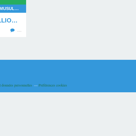
AFRIQUE, AFRIQUE ARABO-MUSULMANE, AFRIQUE AUSTRALE, AFRIQUE CENTRALE, AFRIQUE OCCIDENTALE, AFRIQUE ORIENTALE, AFRIQUE DU NORD, AFRIQUE SUBSAHARIENNE, HYDROXYCHLOROQUINE, INTERNATIONAL, NIGERIA, COVID-19, AMÉRIQUE LATINE, AMÉRIQUE DU NORD, EUROPE
PLUS D'UN DEMI-MILLION DE MORTS ET PLUS DE 4,27 MILLIONS DE MALADES DU COVID-19 DANS LE MONDE AU 30 JUIN 2020
…
t données personnelles
Préférences cookies