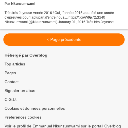
Par
Nkunzumwami
Très très Joyeuse Année 2016 ! Oui, l"année 2015 aura été une année
d'épreuves pour laplupart d'entre nous.... https://t.co/W9p72ZIS40
Nkunzumwami (@Nkunzumwami) January 01, 2016 Très très Joyeuse
Année 2016 ! Oui, l"année 2015 aura été une année d'épreuves...
< Page précédente
Hébergé par Overblog
Top articles
Pages
Contact
Signaler un abus
C.G.U.
Cookies et données personnelles
Préférences cookies
Voir le profil de Emmanuel Nkunzumwami sur le portail Overblog