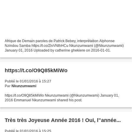
Afrique de Demain paroles de Patrick Bebey, interprétation Alphonse
Nzindou Samba https://t.co/ZivVNthHCu Nkunzumwami (@Nkunzumwami)
January 01, 2016 Uploaded by catherine ghekiere on 2016-01-01.
https://t.co/O9Q85kMiWo
Publié le 01/01/2016 à 15:27
Par
Nkunzumwami
https://t.co/O9Q85kMiWo Nkunzumwami (@Nkunzumwami) January 01,
2016 Emmanuel Nkunzumwami shared his post.
Très très Joyeuse Année 2016 ! Oui, l"année...
Publié le 01/01/2016 à 15:25