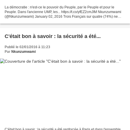
La démocratie : n'est-ce le pouvoir du Peuple, par le Peuple et pour le
Peuple. Dans l'ancienne UMP, les... https://t.co/yfEZ2cmJIM Nkunzumwami
(@Nkunzumwami) January 02, 2016 Trois Français sur quatre (74%) ne
souhaitent pas que François Hollande et...
C'était bon à savoir : la sécurité a été...
Publié le 02/01/2016 à 11:23
Par
Nkunzumwami
C'était bon à savoir : la sécurité a été renforcée à Paris et dans l'ensemble