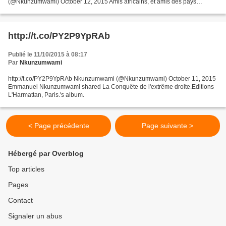
(@Nkunzumwami) October 12, 2015 Amis africains, et amis des pays
pauvres, Voici un prix Nobel qui, enfin,...
http://t.co/PY2P9YpRAb
Publié le 11/10/2015 à 08:17
Par
Nkunzumwami
http://t.co/PY2P9YpRAb Nkunzumwami (@Nkunzumwami) October 11, 2015
Emmanuel Nkunzumwami shared La Conquête de l'extrême droite.Editions
L'Harmattan, Paris.'s album.
< Page précédente
Page suivante >
Hébergé par Overblog
Top articles
Pages
Contact
Signaler un abus