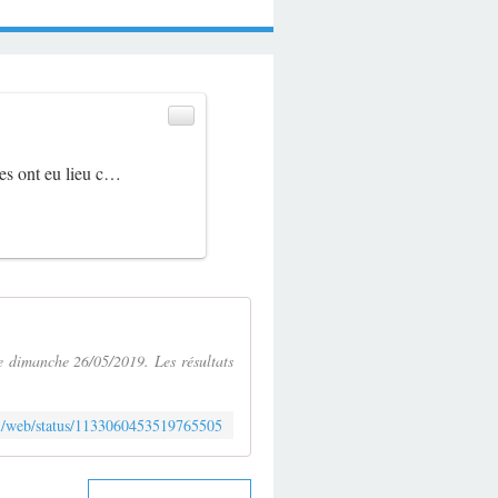
nes ont eu lieu c…
ce dimanche 26/05/2019. Les résultats
m/i/web/status/1133060453519765505