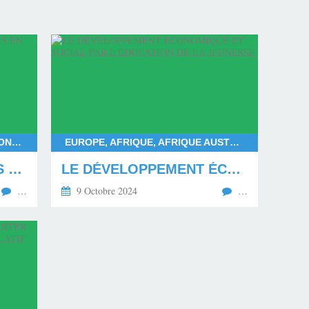
FRANÇOIS BAYROU, DEUIL NATIONAL POUR MAYOTTE, DÉPARTEMENT DE MAYOTTE, LES MAHORAIS
EUROPE, AFRIQUE, AFRIQUE AUSTRALE, AFRIQUE CENTRALE, AFRIQUE SUBSAHARIENNE, AFRIQUE OCCIDENTALE, AFRIQUE ORIENTALE, AFRIQUE DU NORD, AMÉRIQUE DU NORD, AMÉRIQUE DU SUD
LE MÉPRIS ENVERS LES MAHORAIS EN DEUIL
LE DÉVELOPPEMENT ÉCONOMIQUE ET SOCIAL PAR L'ÉDUCATION DE LA JEUNESSE
…
9 Octobre 2024
…