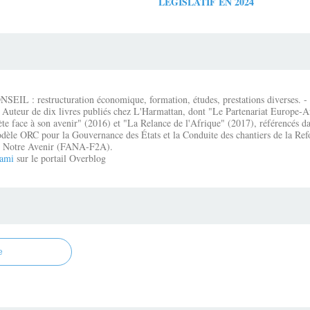
LÉGISLATIF EN 2024
IL : restructuration économique, formation, études, prestations diverses. - É
 Auteur de dix livres publiés chez L'Harmattan, dont "Le Partenariat Europe-A
te face à son avenir" (2016) et "La Relance de l'Afrique" (2017), référencés dan
dèle ORC pour la Gouvernance des États et la Conduite des chantiers de la Re
que Notre Avenir (FANA-F2A).
ami
sur le portail Overblog
e