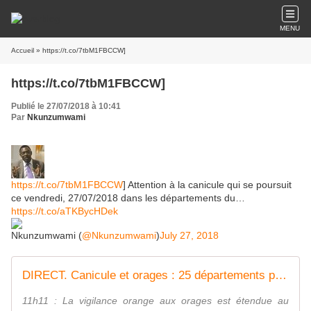
MENU
Accueil
» https://t.co/7tbM1FBCCW]
https://t.co/7tbM1FBCCW]
Publié le 27/07/2018 à 10:41
Par
Nkunzumwami
https://t.co/7tbM1FBCCW
] Attention à la canicule qui se poursuit
ce vendredi, 27/07/2018 dans les départements du…
https://t.co/aTKBycHDek
Nkunzumwami (
@Nkunzumwami
)
July 27, 2018
DIRECT. Canicule et orages : 25 départements placés en vigilance orange, 35 à 38 degrés attendus dans l'après-midi
11h11 : La vigilance orange aux orages est étendue au