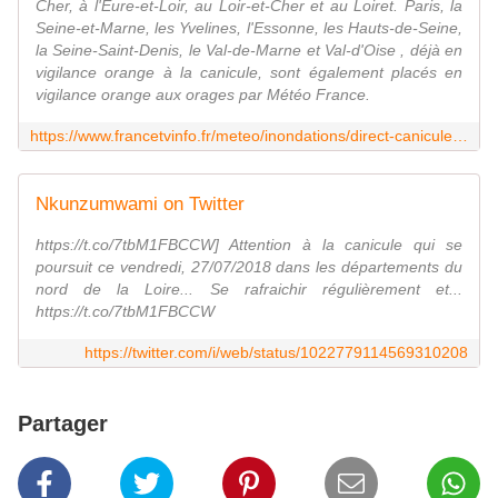
Cher, à l'Eure-et-Loir, au Loir-et-Cher et au Loiret. Paris, la
Seine-et-Marne, les Yvelines, l'Essonne, les Hauts-de-Seine,
la Seine-Saint-Denis, le Val-de-Marne et Val-d'Oise , déjà en
vigilance orange à la canicule, sont également placés en
vigilance orange aux orages par Météo France.
https://www.francetvinfo.fr/meteo/inondations/direct-canicule-et-orages-vigilance-orange-dans-21-departements-entre-35-et-38-degres-attendus-dans-l-apres-midi_2869237.html#xtor=EPR-51-[la-vigilance-orange-aux-orages-etendue-a-12-nouveaux-departements-suivez-notre-direct_2869237]-20180727-[bouton
Nkunzumwami on Twitter
https://t.co/7tbM1FBCCW] Attention à la canicule qui se
poursuit ce vendredi, 27/07/2018 dans les départements du
nord de la Loire... Se rafraichir régulièrement et...
https://t.co/7tbM1FBCCW
https://twitter.com/i/web/status/1022779114569310208
Partager